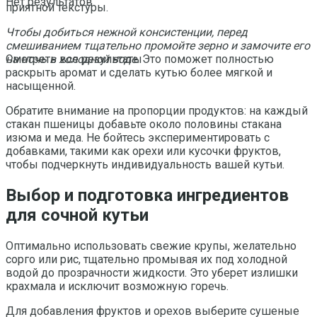
Нет результатов
приятной текстуры.
Чтобы добиться нежной консистенции, перед
смешиванием тщательно промойте зерно и замочите его
на ночь в холодной воде.
Это поможет полностью
Смотреть все результаты
раскрыть аромат и сделать кутью более мягкой и
насыщенной.
Обратите внимание на пропорции продуктов: на каждый
стакан пшеницы добавьте около половины стакана
изюма и меда. Не бойтесь экспериментировать с
добавками, такими как орехи или кусочки фруктов,
чтобы подчеркнуть индивидуальность вашей кутьи.
Выбор и подготовка ингредиентов
для сочной кутьи
Оптимально использовать свежие крупы, желательно
сорго или рис, тщательно промывая их под холодной
водой до прозрачности жидкости. Это уберет излишки
крахмала и исключит возможную горечь.
Для добавления фруктов и орехов выберите сушеные