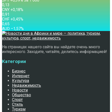
JPY
+0,39
%
За 1 000
0,13
CNY
+0,18
%
0,91
CHF
+0,45
%
0,65
AUD
–1,57
%
На страницах нашего сайта вы найдете очень много
интересного. Заходите, читайте, делитесь информацией!
Категории
Бизнес
Интернет
Культура
Недвижимость
Новости
Общество
Спорт
Стиль
Туризм