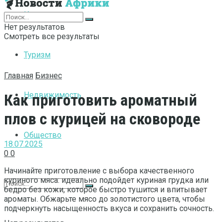
Интернет
Нет результатов
Смотреть все результаты
Туризм
Главная
Бизнес
Недвижимость
Как приготовить ароматный
плов с курицей на сковороде
Общество
18.07.2025
0
0
Начинайте приготовление с выбора качественного
куриного мяса: идеально подойдет куриная грудка или
бедро без кожи, которое быстро тушится и впитывает
ароматы. Обжарьте мясо до золотистого цвета, чтобы
подчеркнуть насыщенность вкуса и сохранить сочность.