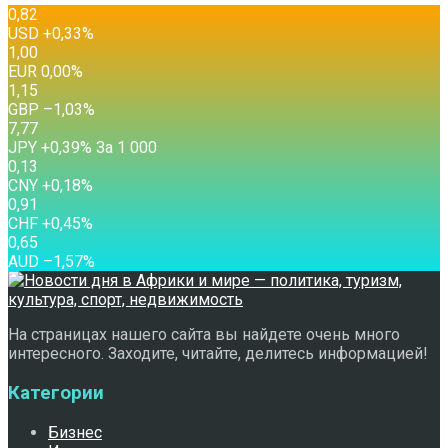
0,82
USD
+0,33
%
1,00
EUR
0,00
%
1,15
GBP
–1,03
%
7,77
JPY
+0,39
%
За 1 000
0,13
CNY
+0,18
%
0,91
CHF
+0,45
%
0,65
AUD
–1,57
%
На страницах нашего сайта вы найдете очень много
интересного. Заходите, читайте, делитесь информацией!
Категории
Бизнес