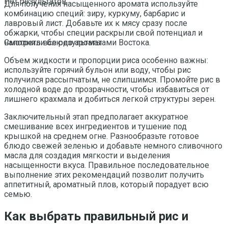
Нет результатов
Для получения насыщенного аромата используйте
комбинацию специй: зиру, куркуму, барбарис и
лавровый лист. Добавьте их к мясу сразу после
обжарки, чтобы специи раскрыли свой потенциал и
наполнили блюдо ароматами Востока.
Смотреть все результаты
Объем жидкости и пропорции риса особенно важны:
используйте горячий бульон или воду, чтобы рис
получился рассыпчатым, не слипшимся. Промойте рис в
холодной воде до прозрачности, чтобы избавиться от
лишнего крахмала и добиться легкой структуры зерен.
Заключительный этап предполагает аккуратное
смешивание всех ингредиентов и тушение под
крышкой на среднем огне. Разнообразьте готовое
блюдо свежей зеленью и добавьте немного сливочного
масла для создадия мягкости и выделения
насыщенности вкуса. Правильное последовательное
выполнение этих рекомендаций позволит получить
аппетитный, ароматный плов, который порадует всю
семью.
Как выбрать правильный рис и