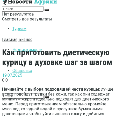
Интернет
Нет результатов
Смотреть все результаты
Туризм
Главная
Бизнес
Недвижимость
Как приготовить диетическую
курицу в духовке шаг за шагом
Общество
19.07.2025
0
0
Начинайте с выбора подходящей части курицы
: лучше
всего подойдут грудки без кожи, так как они содержат
минимум жира и идеально подходят для диетического
меню. Перед приготовлением обязательно промойте
мясо под холодной водой и просушите бумажными
полотенцами, чтобы уйти лишнюю влагу и добиться