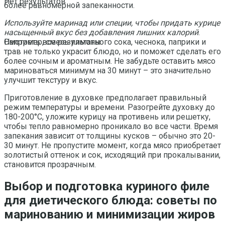
Нет результатов
более равномерной запеканности.
Используйте маринад или специи, чтобы придать курице
насыщенный вкус без добавления лишних калорий
.
Например, смесь лимонного сока, чеснока, паприки и
Смотреть все результаты
трав не только украсит блюдо, но и поможет сделать его
более сочным и ароматным. Не забудьте оставить мясо
мариноваться минимум на 30 минут – это значительно
улучшит текстуру и вкус.
Приготовление в духовке предполагает правильный
режим температуры и времени. Разогрейте духовку до
180-200°C, уложите курицу на противень или решетку,
чтобы тепло равномерно проникало во все части. Время
запекания зависит от толщины кусков – обычно это 20-
30 минут. Не пропустите момент, когда мясо приобретает
золотистый оттенок и сок, исходящий при прокалывании,
становится прозрачным.
Выбор и подготовка куриного филе
для диетического блюда: советы по
маринованию и минимизации жиров