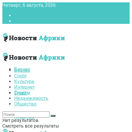
Четверг, 6 августа, 2026
Главная
Контакты
Бизнес
Бизнес
Спорт
Культура
Интернет
Туризм
Спорт
Недвижимость
Общество
Культура
Нет результатов
Смотреть все результаты