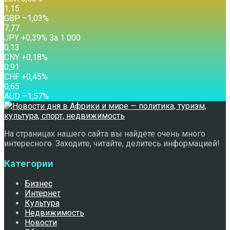
1,15
GBP
–1,03
%
7,77
JPY
+0,39
%
За 1 000
0,13
CNY
+0,18
%
0,91
CHF
+0,45
%
0,65
AUD
–1,57
%
На страницах нашего сайта вы найдете очень много
интересного. Заходите, читайте, делитесь информацией!
Категории
Бизнес
Интернет
Культура
Недвижимость
Новости