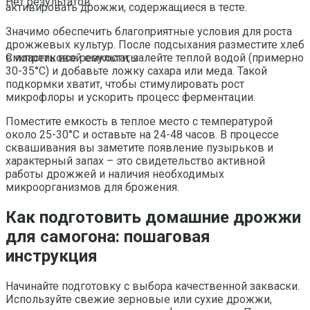
Нет результатов
активировать дрожжи, содержащиеся в тесте.
Значимо обеспечить благоприятные условия для роста
дрожжевых культур. После подсыхания разместите хлеб
в пластиковой емкости, залейте теплой водой (примерно
Смотреть все результаты
30-35°C) и добавьте ложку сахара или меда. Такой
подкормки хватит, чтобы стимулировать рост
микрофлоры и ускорить процесс ферментации.
Поместите емкость в теплое место с температурой
около 25-30°C и оставьте на 24-48 часов. В процессе
сквашивания вы заметите появление пузырьков и
характерный запах – это свидетельство активной
работы дрожжей и наличия необходимых
микроорганизмов для брожения.
Как подготовить домашние дрожжи
для самогона: пошаговая
инструкция
Начинайте подготовку с выбора качественной закваски.
Используйте свежие зерновые или сухие дрожжи,