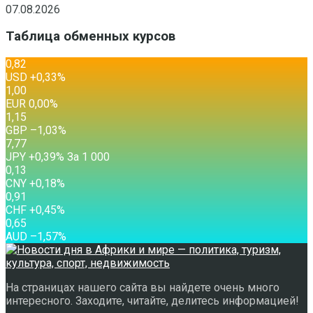
07.08.2026
Таблица обменных курсов
0,82
USD
+0,33
%
1,00
EUR
0,00
%
1,15
GBP
–1,03
%
7,77
JPY
+0,39
%
За 1 000
0,13
CNY
+0,18
%
0,91
CHF
+0,45
%
0,65
AUD
–1,57
%
На страницах нашего сайта вы найдете очень много
интересного. Заходите, читайте, делитесь информацией!