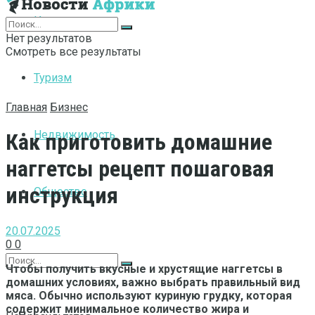
Интернет
Нет результатов
Смотреть все результаты
Туризм
Главная
Бизнес
Недвижимость
Как приготовить домашние
наггетсы рецепт пошаговая
инструкция
Общество
20.07.2025
0
0
Чтобы получить вкусные и хрустящие наггетсы в
домашних условиях, важно выбрать правильный вид
мяса. Обычно используют куриную грудку, которая
содержит минимальное количество жира и