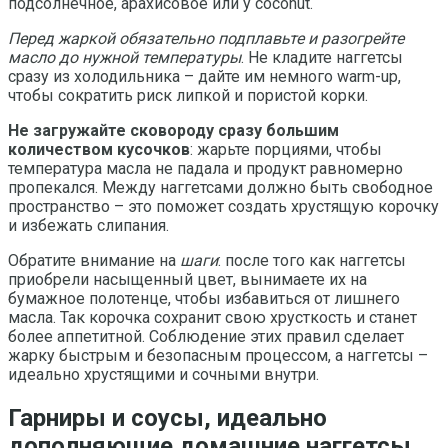
подсолнечное, арахисовое или у coconut.
Перед жаркой обязательно подплавьте и разогрейте
масло до нужной температуры
. Не кладите наггетсы
сразу из холодильника – дайте им немного warm-up,
чтобы сократить риск липкой и пористой корки.
Не загружайте сковороду сразу большим
количеством кусочков
: жарьте порциями, чтобы
температура масла не падала и продукт равномерно
пропекался. Между наггетсами должно быть свободное
пространство – это поможет создать хрустящую корочку
и избежать слипания.
Обратите внимание на
шаги
: после того как наггетсы
приобрели насыщенный цвет, вынимаете их на
бумажное полотенце, чтобы избавиться от лишнего
масла. Так корочка сохранит свою хрусткость и станет
более аппетитной. Соблюдение этих правил сделает
жарку быстрым и безопасным процессом, а наггетсы –
идеально хрустящими и сочными внутри.
Гарниры и соусы, идеально
дополняющие домашние наггетсы