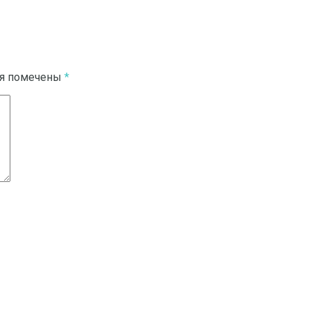
ля помечены
*