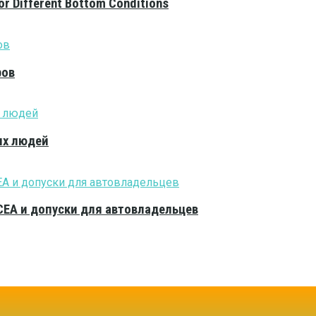
or Different Bottom Conditions
ров
ых людей
CEA и допуски для автовладельцев