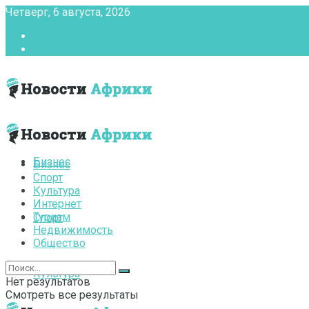
Четверг, 6 августа, 2026
Главная
Контакты
Бизнес
Бизнес
Спорт
Культура
Интернет
Туризм
Спорт
Недвижимость
Общество
Культура
Нет результатов
Смотреть все результаты