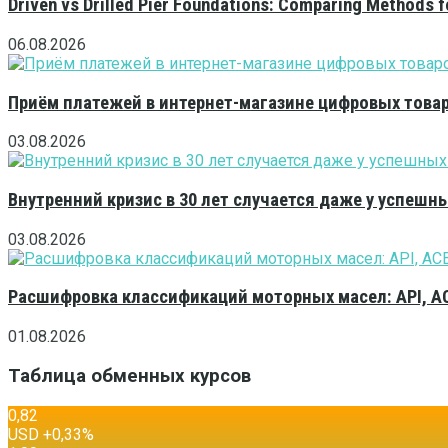
Driven vs Drilled Pier Foundations: Comparing Methods f
06.08.2026
Приём платежей в интернет-магазине цифровых това
03.08.2026
Внутренний кризис в 30 лет случается даже у успешн
03.08.2026
Расшифровка классификаций моторных масел: API, A
01.08.2026
Таблица обменных курсов
0,82
USD
+0,33
%