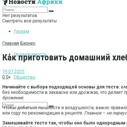
Интернет
Нет результатов
Смотреть все результаты
Туризм
Главная
Бизнес
Недвижимость
Как приготовить домашний хле
19.07.2025
0
0
Общество
Начинайте с выбора подходящей основы для теста:
вме
без необходимости в закваске или дрожжах, что делает 
брожение.
Чтобы добиться пышности и воздушности, важно правиль
или соду по рекомендации в рецепте.
Главное – не переу
Замешивайте тесто так, чтобы оно было однородным 