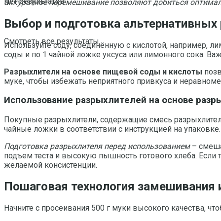
Нет результатов
аккуратное перемешивание позволяют добиться оптимал
Выбор и подготовка альтернативных
Смотреть все результаты
Используйте соду, соединённую с кислотой, например, л
соды и по 1 чайной ложке уксуса или лимонного сока. Ва
Разрыхлители на основе пищевой соды и кислоты
позв
муке, чтобы избежать неприятного привкуса и неравноме
Использование разрыхлителей на основе разр
Покупные разрыхлители, содержащие смесь разрыхлителя,
чайные ложки в соответствии с инструкцией на упаковке
Подготовка разрыхлителя перед использованием
– смеша
подъем теста и высокую пышность готового хлеба. Если 
желаемой консистенции.
Пошаговая технология замешивания 
Начните с просеивания 500 г муки высокого качества, ч