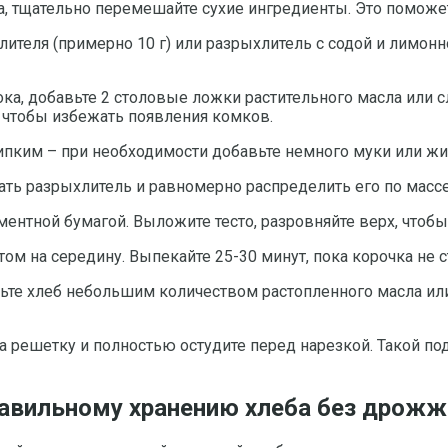
а, тщательно перемешайте сухие ингредиенты. Это поможе
теля (примерно 10 г) или разрыхлитель с содой и лимонно
ка, добавьте 2 столовые ложки растительного масла или с
 чтобы избежать появления комков.
ипким – при необходимости добавьте немного муки или жи
ть разрыхлитель и равномерно распределить его по массе.
ентной бумагой. Выложите тесто, разровняйте верх, чтоб
том на середину. Выпекайте 25-30 минут, пока корочка не с
ьте хлеб небольшим количеством растопленного масла или
на решетку и полностью остудите перед нарезкой. Такой п
равильному хранению хлеба без дрожж