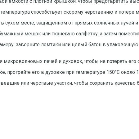
вой емкости с плотной крышкой, чтобы предотвратить вы
я температура способствует скорому черствению и потере м
 в сухом месте, защищенном от прямых солнечных лучей 
 бумажный мешок или тканевую салфетку, а затем поместит
меру: заверните ломтики или целый батон в упаковочную 
 микроволновых печей и духовок, чтобы не потерять его с
е, прогрейте его в духовке при температуре 150°C около 1
евевшие или черствые участки, чтобы сохранить качество 