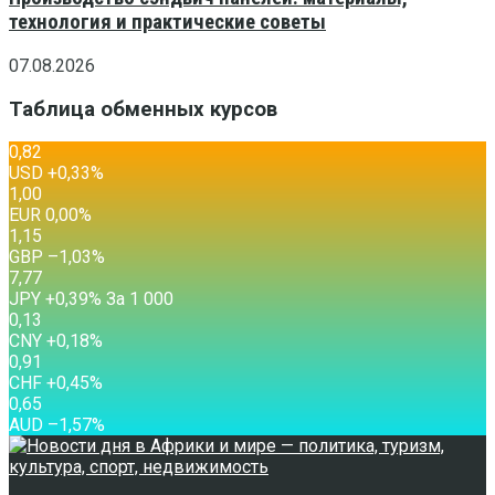
технология и практические советы
07.08.2026
Таблица обменных курсов
0,82
USD
+0,33
%
1,00
EUR
0,00
%
1,15
GBP
–1,03
%
7,77
JPY
+0,39
%
За 1 000
0,13
CNY
+0,18
%
0,91
CHF
+0,45
%
0,65
AUD
–1,57
%