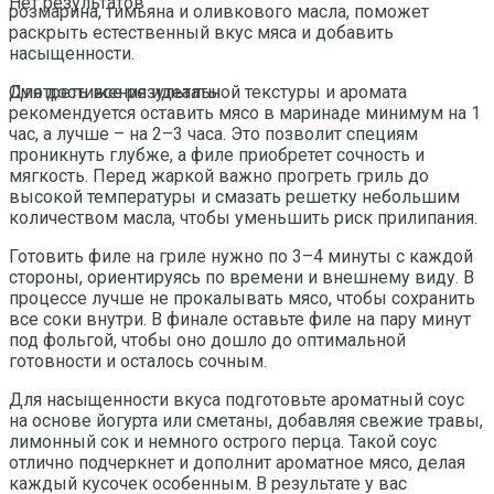
Нет результатов
розмарина, тимьяна и оливкового масла, поможет
раскрыть естественный вкус мяса и добавить
насыщенности.
Для достижения идеальной текстуры и аромата
Смотреть все результаты
рекомендуется оставить мясо в маринаде минимум на 1
час, а лучше – на 2–3 часа. Это позволит специям
проникнуть глубже, а филе приобретет сочность и
мягкость. Перед жаркой важно прогреть гриль до
высокой температуры и смазать решетку небольшим
количеством масла, чтобы уменьшить риск прилипания.
Готовить филе на гриле нужно по 3–4 минуты с каждой
стороны, ориентируясь по времени и внешнему виду. В
процессе лучше не прокалывать мясо, чтобы сохранить
все соки внутри. В финале оставьте филе на пару минут
под фольгой, чтобы оно дошло до оптимальной
готовности и осталось сочным.
Для насыщенности вкуса подготовьте ароматный соус
на основе йогурта или сметаны, добавляя свежие травы,
лимонный сок и немного острого перца. Такой соус
отлично подчеркнет и дополнит ароматное мясо, делая
каждый кусочек особенным. В результате у вас