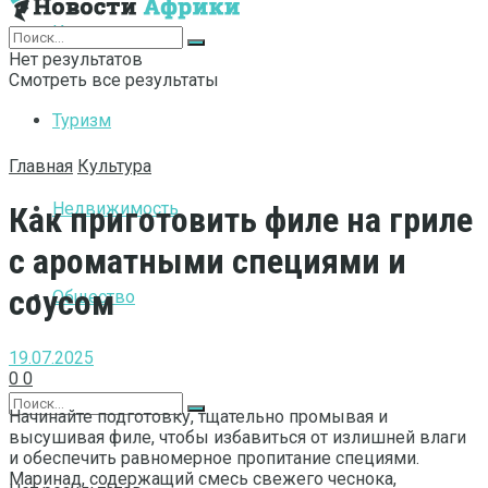
Интернет
Нет результатов
Смотреть все результаты
Туризм
Главная
Культура
Недвижимость
Как приготовить филе на гриле
с ароматными специями и
соусом
Общество
19.07.2025
0
0
Начинайте подготовку, тщательно промывая и
высушивая филе, чтобы избавиться от излишней влаги
и обеспечить равномерное пропитание специями.
Маринад, содержащий смесь свежего чеснока,