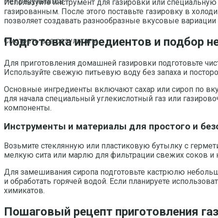
Нет результатов
Используйте инструмент для газировки или специальную 
газированным. После этого поставьте газировку в холоди
позволяет создавать разнообразные вкусовые вариации и
Подготовка ингредиентов и подбор н
Смотреть все результаты
Для приготовления домашней газировки подготовьте чис
Используйте свежую питьевую воду без запаха и постор
Основные ингредиенты включают сахар или сироп по вку
для начала специальный углекислотный газ или газирово
компоненты.
Инструменты и материалы для простого и без
Возьмите стеклянную или пластиковую бутылку с гермет
мелкую сита или марлю для фильтрации свежих соков и на
Для замешивания сиропа подготовьте кастрюлю небольшо
и обработать горячей водой. Если планируете использов
химикатов.
Пошаговый рецепт приготовления га