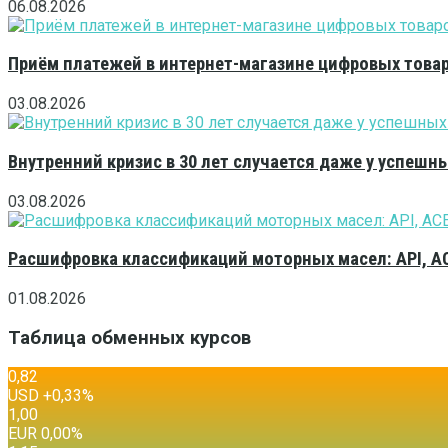
06.08.2026
Приём платежей в интернет-магазине цифровых това
03.08.2026
Внутренний кризис в 30 лет случается даже у успешн
03.08.2026
Расшифровка классификаций моторных масел: API, A
01.08.2026
Таблица обменных курсов
0,82
USD
+0,33
%
1,00
EUR
0,00
%