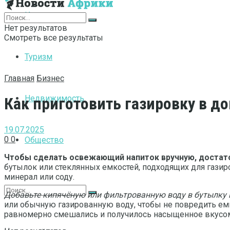
Интернет
Нет результатов
Смотреть все результаты
Туризм
Главная
Бизнес
Недвижимость
Как приготовить газировку в д
19.07.2025
0
0
Общество
Чтобы сделать освежающий напиток вручную, достато
бутылок или стеклянных емкостей, подходящих для газиро
минерал или соду.
Добавьте кипячёную или фильтрованную воду в бутылку и
или обычную газированную воду, чтобы не повредить ем
равномерно смешались и получилось насыщенное вкусом