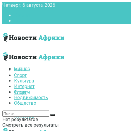
Четверг, 6 августа, 2026
Главная
Контакты
Бизнес
Бизнес
Спорт
Культура
Интернет
Туризм
Спорт
Недвижимость
Общество
Культура
Нет результатов
Смотреть все результаты