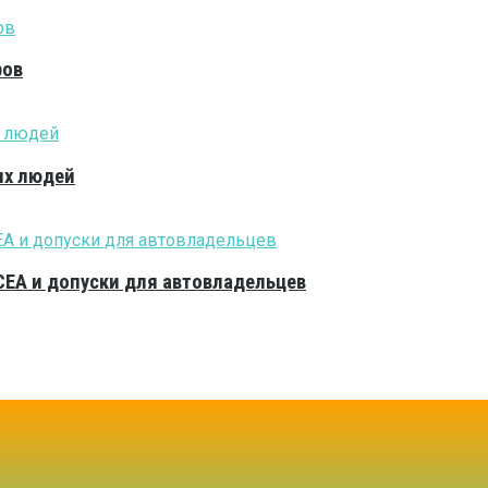
ров
ых людей
CEA и допуски для автовладельцев