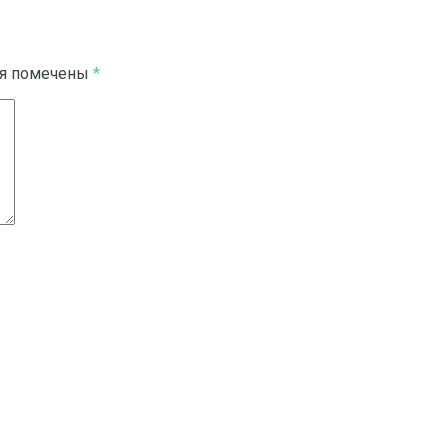
ля помечены
*