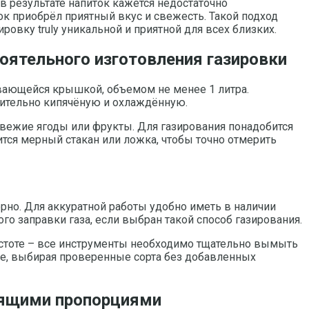
в результате напиток кажется недостаточно
ок приобрёл приятный вкус и свежесть. Такой подход
вку truly уникальной и приятной для всех близких.
оятельного изготовления газировки
вающейся крышкой, объемом не менее 1 литра.
рительно кипячёную и охлаждённую.
свежие ягоды или фрукты. Для газирования понадобится
тся мерный стакан или ложка, чтобы точно отмерить
рно. Для аккуратной работы удобно иметь в наличии
го заправки газа, если выбран такой способ газирования.
истоте – все инструменты необходимо тщательно вымыть
тве, выбирая проверенные сорта без добавленных
дящими пропорциями