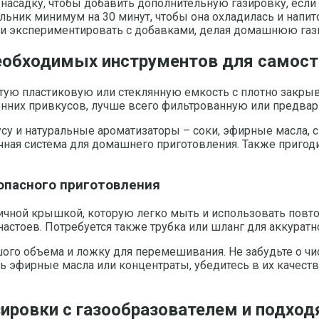
насадку, чтобы добавить дополнительную газировку, если 
льник минимум на 30 минут, чтобы она охладилась и напит
 экспериментировать с добавками, делая домашнюю газиро
еобходимых инструментов для самост
тую пластиковую или стеклянную емкость с плотно закры
онних привкусов, лучше всего фильтрованную или предва
су и натуральные ароматизаторы – соки, эфирные масла, 
чная система для домашнего приготовления. Также пригоди
опасного приготовления
ичной крышкой, которую легко мыть и использовать повто
стоев. Потребуется также трубка или шланг для аккуратно
го объема и ложку для перемешивания. Не забудьте о ч
ать эфирные масла или концентраты, убедитесь в их качес
зировки с газообразователем и подхо