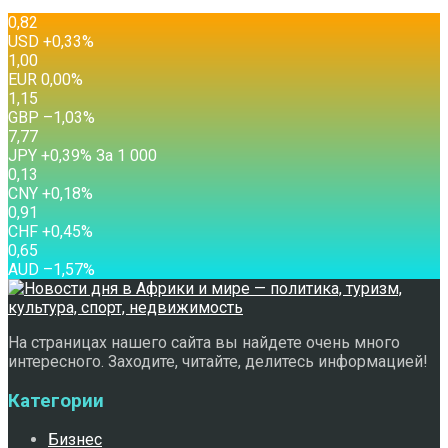
0,82
USD
+0,33
%
1,00
EUR
0,00
%
1,15
GBP
–1,03
%
7,77
JPY
+0,39
%
За 1 000
0,13
CNY
+0,18
%
0,91
CHF
+0,45
%
0,65
AUD
–1,57
%
На страницах нашего сайта вы найдете очень много
интересного. Заходите, читайте, делитесь информацией!
Категории
Бизнес