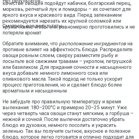
Нет результатов
качестве овощей подойдут кабачки, болгарский перец,
морковь, репчатый лук и помидоры – их сочетают для
яркого вкуса и красивого вида. Перед запеканием
рекомендуется нарезать их крупной соломкой или
Смотреть все результаты
кружочками, чтобы они равномерно проготовились и не
потеряли аромат.
Обратите внимание, что
расположение ингредиентов
на
противне влияет на эффектность блюда. Распределите
овощи ровным слоем, сверху разместите рыбу и
посыпьте всё свежими травами – укропом, петрушкой
или базиликом. Для придания сочности и насыщенного
вкуса добавьте немного лимонного сока или
оливкового масла. Такой подход не только ускорит
процесс приготовления, но и сделает блюдо более
ароматным и насыщенным.
Не забудьте про правильную температуру и время
выпекания: 180–200°C и примерно 20–25 минут. Уже
через четверть часа овощи станут мягкими, а горбуша –
нежной и сочной. После выпечки достаточно убрать
блюдо из духовки, немного посолить и украсить
зеленью. Так вы получите сытное, вкусное и полезное
блюдо, которое легко готовится и отлично подходит для