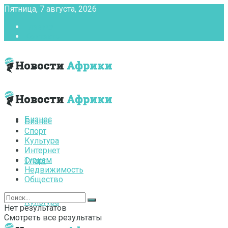
Пятница, 7 августа, 2026
Главная
Контакты
Бизнес
Бизнес
Спорт
Культура
Интернет
Туризм
Спорт
Недвижимость
Общество
Культура
Нет результатов
Смотреть все результаты