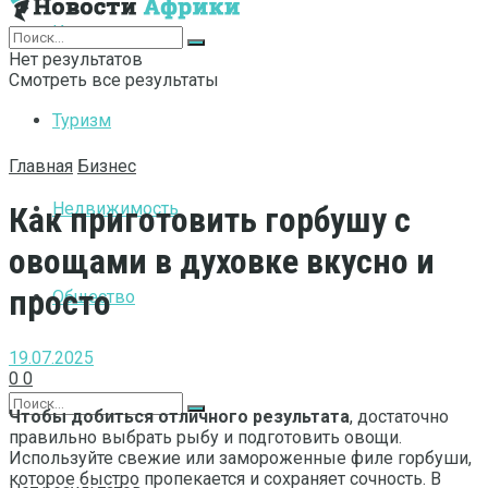
Интернет
Нет результатов
Смотреть все результаты
Туризм
Главная
Бизнес
Недвижимость
Как приготовить горбушу с
овощами в духовке вкусно и
просто
Общество
19.07.2025
0
0
Чтобы добиться отличного результата
, достаточно
правильно выбрать рыбу и подготовить овощи.
Используйте свежие или замороженные филе горбуши,
которое быстро пропекается и сохраняет сочность. В