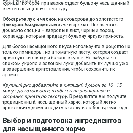
Нет результатов
курицы, которое при варке отдаст бульону насыщенный
вкус и насыщенную текстуру.
Обжарьте лук и чеснок
на сковороде до золотистого
цвета, чтобы усилить их вкус и аромат. После этого
Смотреть все результаты
добавьте специи – лавровый лист, черный перец,
кориандр, которые придадут бульону яркую пряность.
Для более насыщенного вкуса используйте в рецепте не
только помидоры, но и томатную пасту, которая создаст
приятную кислинку и баланс вкусов. Не забудьте о
свежем укропе и зеленом луке: добавить их лучше уже
в завершение приготовления, чтобы сохранить их
аромат.
Крупный рис добавляйте в кипящий бульон за 10–15
минут до готовности, чтобы он не разварился и
сохранил приятную текстуру.
В результате вы получите
традиционный, насыщенный харчо, который легко
приготовить дома и подать к столу в любое время года.
Выбор и подготовка ингредиентов
для насыщенного харчо