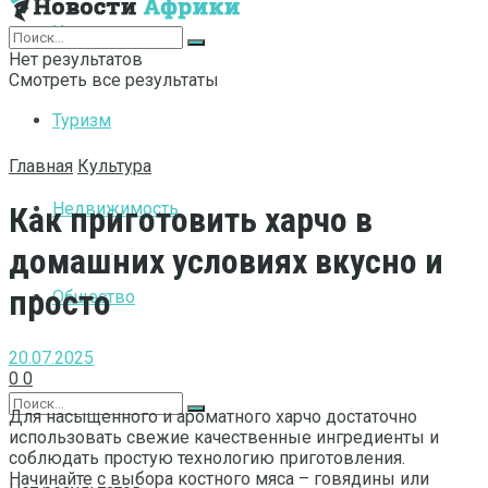
Интернет
Нет результатов
Смотреть все результаты
Туризм
Главная
Культура
Недвижимость
Как приготовить харчо в
домашних условиях вкусно и
просто
Общество
20.07.2025
0
0
Для насыщенного и ароматного харчо достаточно
использовать свежие качественные ингредиенты и
соблюдать простую технологию приготовления.
Начинайте с выбора костного мяса – говядины или