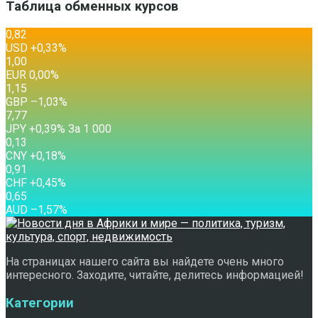
Таблица обменных курсов
0,82
USD
+0,33
%
1,00
EUR
0,00
%
1,15
GBP
–1,03
%
7,77
JPY
+0,39
%
За 1 000
0,13
CNY
+0,18
%
0,91
CHF
+0,45
%
0,65
AUD
–1,57
%
На страницах нашего сайта вы найдете очень много
интересного. Заходите, читайте, делитесь информацией!
Категории