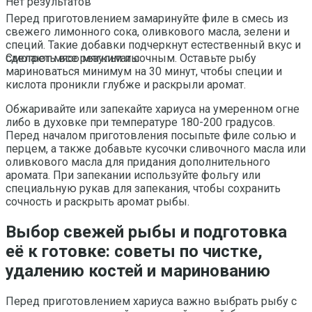
Нет результатов
Перед приготовлением замаринуйте филе в смесь из
свежего лимонного сока, оливкового масла, зелени и
специй. Такие добавки подчеркнут естественный вкус и
сделают мясо мягким и сочным. Оставьте рыбу
Смотреть все результаты
мариноваться минимум на 30 минут, чтобы специи и
кислота проникли глубже и раскрыли аромат.
Обжаривайте или запекайте хариуса на умеренном огне
либо в духовке при температуре 180-200 градусов.
Перед началом приготовления посыпьте филе солью и
перцем, а также добавьте кусочки сливочного масла или
оливкового масла для придания дополнительного
аромата. При запекании используйте фольгу или
специальную рукав для запекания, чтобы сохранить
сочность и раскрыть аромат рыбы.
Выбор свежей рыбы и подготовка
её к готовке: советы по чистке,
удалению костей и маринованию
Перед приготовлением хариуса важно выбрать рыбу с