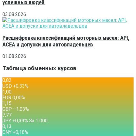
успешных людей
03.08.2026
Расшифровка классификаций моторных масел: API,
ACEA и допуски для автовладельцев
01.08.2026
Таблица обменных курсов
0,82
USD
+0,33
%
1,00
EUR
0,00
%
1,15
GBP
–1,03
%
7,77
JPY
+0,39
%
За 1 000
0,13
CNY
+0,18
%