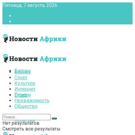
Пятница, 7 августа, 2026
Главная
Контакты
Бизнес
Бизнес
Спорт
Культура
Интернет
Туризм
Спорт
Недвижимость
Общество
Культура
Нет результатов
Смотреть все результаты