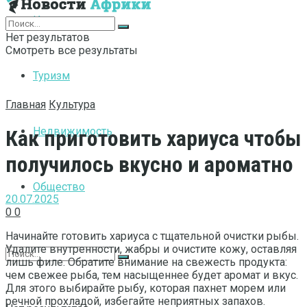
Интернет
Нет результатов
Смотреть все результаты
Туризм
Главная
Культура
Недвижимость
Как приготовить хариуса чтобы
получилось вкусно и ароматно
Общество
20.07.2025
0
0
Начинайте готовить хариуса с тщательной очистки рыбы.
Удалите внутренности, жабры и очистите кожу, оставляя
лишь филе. Обратите внимание на свежесть продукта:
чем свежее рыба, тем насыщеннее будет аромат и вкус.
Для этого выбирайте рыбу, которая пахнет морем или
речной прохладой, избегайте неприятных запахов.