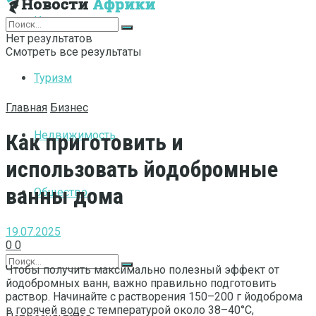
Интернет
Нет результатов
Смотреть все результаты
Туризм
Главная
Бизнес
Недвижимость
Как приготовить и
использовать йодобромные
ванны дома
Общество
19.07.2025
0
0
Чтобы получить максимально полезный эффект от
йодобромных ванн, важно правильно подготовить
раствор. Начинайте с растворения 150–200 г йодоброма
в горячей воде с температурой около 38–40°C,