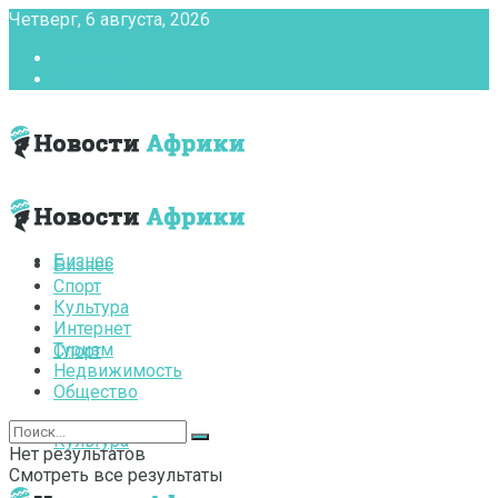
Четверг, 6 августа, 2026
Главная
Контакты
Бизнес
Бизнес
Спорт
Культура
Интернет
Туризм
Спорт
Недвижимость
Общество
Культура
Нет результатов
Смотреть все результаты