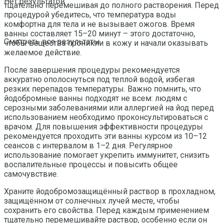
Нет результатов
тщательно перемешивая до полного растворения. Перед
процедурой убедитесь, что температура воды
комфортна для тела и не вызывает ожогов. Время
ванны составляет 15–20 минут – этого достаточно,
Смотреть все результаты
чтобы вещества проникли в кожу и начали оказывать
желаемое действие.
После завершения процедуры рекомендуется
аккуратно ополоснуться под теплой водой, избегая
резких перепадов температуры. Важно помнить, что
йодобромные ванны подходят не всем: людям с
серозными заболеваниями или аллергией на йод перед
использованием необходимо проконсультироваться с
врачом. Для повышения эффективности процедуры
рекомендуется проходить эти ванны курсом из 10–12
сеансов с интервалом в 1–2 дня. Регулярное
использование помогает укрепить иммунитет, снизить
воспалительные процессы и повысить общее
самочувствие.
Храните йодобромозащищённый раствор в прохладном,
защищённом от солнечных лучей месте, чтобы
сохранить его свойства. Перед каждым применением
тщательно перемешивайте раствор, особенно если он