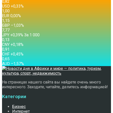
0,82
USD
+0,33
%
1,00
EUR
0,00
%
1,15
GBP
–1,03
%
7,77
JPY
+0,39
%
За 1 000
0,13
CNY
+0,18
%
0,91
CHF
+0,45
%
0,65
AUD
–1,57
%
На страницах нашего сайта вы найдете очень много
интересного. Заходите, читайте, делитесь информацией!
Категории
Бизнес
Интернет