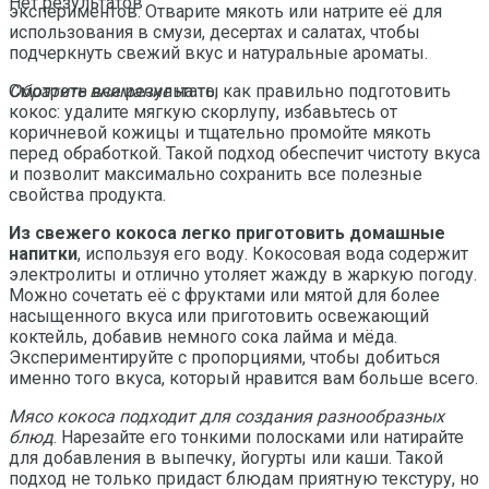
Нет результатов
экспериментов. Отварите мякоть или натрите её для
использования в смузи, десертах и салатах, чтобы
подчеркнуть свежий вкус и натуральные ароматы.
Обратите внимание
на то, как правильно подготовить
Смотреть все результаты
кокос: удалите мягкую скорлупу, избавьтесь от
коричневой кожицы и тщательно промойте мякоть
перед обработкой. Такой подход обеспечит чистоту вкуса
и позволит максимально сохранить все полезные
свойства продукта.
Из свежего кокоса легко приготовить домашные
напитки
, используя его воду. Кокосовая вода содержит
электролиты и отлично утоляет жажду в жаркую погоду.
Можно сочетать её с фруктами или мятой для более
насыщенного вкуса или приготовить освежающий
коктейль, добавив немного сока лайма и мёда.
Экспериментируйте с пропорциями, чтобы добиться
именно того вкуса, который нравится вам больше всего.
Мясо кокоса подходит для создания разнообразных
блюд
. Нарезайте его тонкими полосками или натирайте
для добавления в выпечку, йогурты или каши. Такой
подход не только придаст блюдам приятную текстуру, но