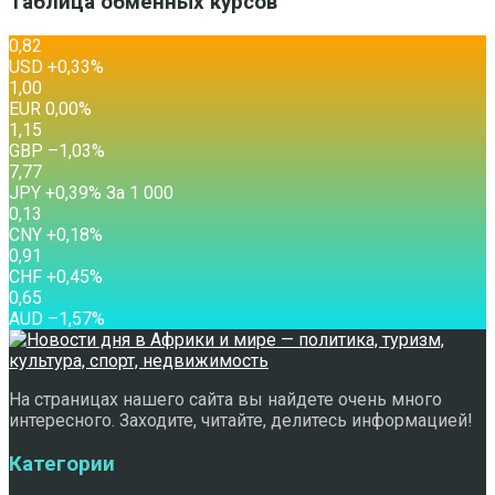
Таблица обменных курсов
0,82
USD
+0,33
%
1,00
EUR
0,00
%
1,15
GBP
–1,03
%
7,77
JPY
+0,39
%
За 1 000
0,13
CNY
+0,18
%
0,91
CHF
+0,45
%
0,65
AUD
–1,57
%
На страницах нашего сайта вы найдете очень много
интересного. Заходите, читайте, делитесь информацией!
Категории