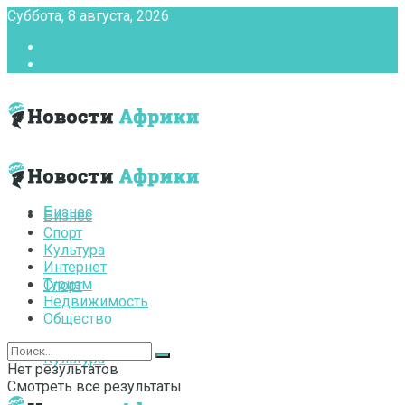
Суббота, 8 августа, 2026
Главная
Контакты
Бизнес
Бизнес
Спорт
Культура
Интернет
Туризм
Спорт
Недвижимость
Общество
Культура
Нет результатов
Смотреть все результаты