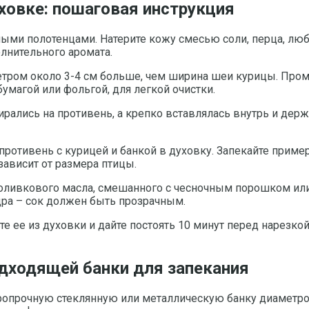
уховке: пошаговая инструкция
ыми полотенцами. Натерите кожу смесью соли, перца, лю
лнительного аромата.
ром около 3-4 см больше, чем ширина шеи курицы. Промой
умагой или фольгой, для легкой очистки.
пирались на противень, а крепко вставлялась внутрь и дер
противень с курицей и банкой в духовку. Запекайте пример
зависит от размера птицы.
оливкового масла, смешанного с чесночным порошком или 
дра – сок должен быть прозрачным.
е ее из духовки и дайте постоять 10 минут перед нарезкой
дходящей банки для запекания
опрочную стеклянную или металлическую банку диаметром 