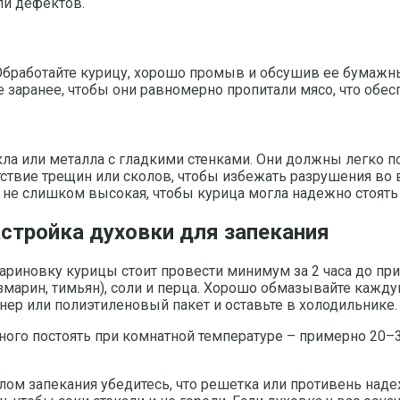
ли дефектов.
Обработайте курицу, хорошо промыв и обсушив ее бумажн
 заранее, чтобы они равномерно пропитали мясо, что обес
ла или металла с гладкими стенками. Они должны легко п
утствие трещин или сколов, чтобы избежать разрушения в
а не слишком высокая, чтобы курица могла надежно стоять
стройка духовки для запекания
ариновку курицы стоит провести минимум за 2 часа до при
озмарин, тимьян), соли и перца. Хорошо обмазывайте кажд
нер или полиэтиленовый пакет и оставьте в холодильнике.
много постоять при комнатной температуре – примерно 20–
алом запекания убедитесь, что решетка или противень на