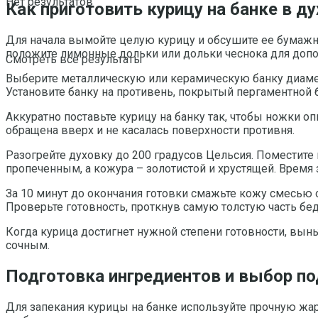
Нет результатов
Как приготовить курицу на банке в д
Для начала вымойте целую курицу и обсушите ее бумажн
положите лимонные дольки или дольки чеснока для допо
Смотреть все результаты
Выберите металлическую или керамическую банку диамет
Установите банку на противень, покрытый пергаментной б
Аккуратно поставьте курицу на банку так, чтобы ножки о
обращена вверх и не касалась поверхности противня.
Разогрейте духовку до 200 градусов Цельсия. Поместите 
пропеченным, а кожура – золотистой и хрустящей. Время 
За 10 минут до окончания готовки смажьте кожу смесью 
Проверьте готовность, проткнув самую толстую часть бе
Когда курица достигнет нужной степени готовности, выньт
сочным.
Подготовка ингредиентов и выбор по
Для запекания курицы на банке используйте прочную жар