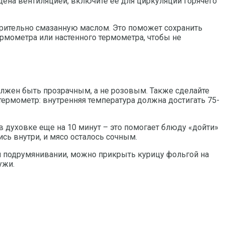
ащена вентиляцией, включите ее для циркуляции горячего
арительно смазанную маслом. Это поможет сохранить
рмометра или настенного термометра, чтобы не
олжен быть прозрачным, а не розовым. Также сделайте
термометр: внутренняя температура должна достигать 75-
 в духовке еще на 10 минут – это помогает блюду «дойти»
сь внутри, и мясо осталось сочным.
ом подрумянивании, можно прикрыть курицу фольгой на
ужи.