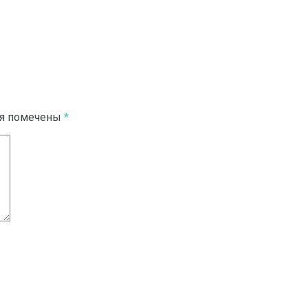
ля помечены
*