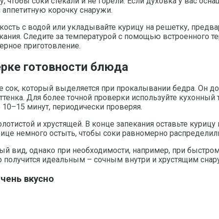
 чтобы соки стекали и не горели. Если духовка у вас осн
и аппетитную корочку снаружи.
кость с водой или укладывайте курицу на решетку, предв
кания. Следите за температурой с помощью встроенного те
рное приготовление.
ерке готовности блюда
е сок, который выделяется при прокалывании бедра. Он д
ттенка. Для более точной проверки используйте кухонный 
 10–15 минут, периодически проверяя.
олотистой и хрустящей. В конце запекания оставьте курицу
рице немного остыть, чтобы соки равномерно распределили
ный вид, однако при необходимости, например, при быстр
о получится идеальным – сочным внутри и хрустящим снар
чень вкусно