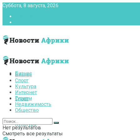
Суббота, 8 августа, 2026
Главная
Контакты
Бизнес
Бизнес
Спорт
Культура
Интернет
Туризм
Спорт
Недвижимость
Общество
Культура
Нет результатов
Смотреть все результаты