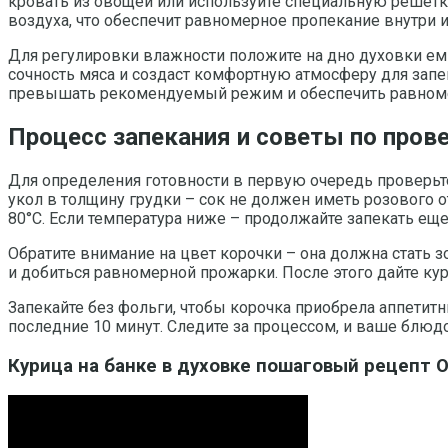
кровать из овощей или используйте специальную решетку,
воздуха, что обеспечит равномерное пропекание внутри 
Для регулировки влажности положите на дно духовки ем
сочность мяса и создаст комфортную атмосферу для запе
превышать рекомендуемый режим и обеспечить равноме
Процесс запекания и советы по пров
Для определения готовности в первую очередь проверьт
укол в толщину грудки – сок не должен иметь розового о
80°C. Если температура ниже – продолжайте запекать еще
Обратите внимание на цвет корочки – она должна стать з
и добиться равномерной прожарки. После этого дайте ку
Запекайте без фольги, чтобы корочка приобрела аппетит
последние 10 минут. Следите за процессом, и ваше блюд
Курица на банке в духовке пошаговый рецепт О