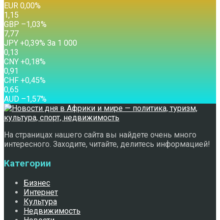
EUR
0,00
%
1,15
GBP
–1,03
%
7,77
JPY
+0,39
%
За 1 000
0,13
CNY
+0,18
%
0,91
CHF
+0,45
%
0,65
AUD
–1,57
%
На страницах нашего сайта вы найдете очень много
интересного. Заходите, читайте, делитесь информацией!
Категории
Бизнес
Интернет
Культура
Недвижимость