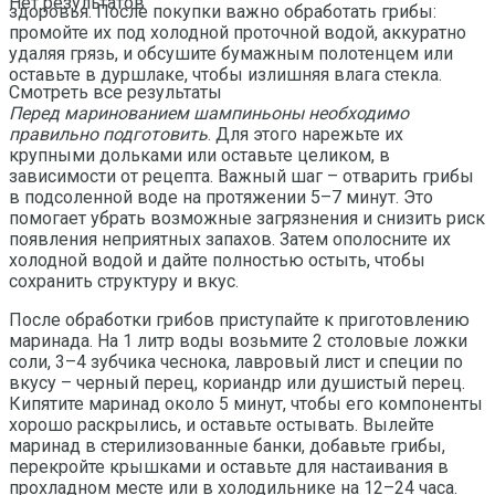
Нет результатов
здоровья. После покупки важно обработать грибы:
промойте их под холодной проточной водой, аккуратно
удаляя грязь, и обсушите бумажным полотенцем или
оставьте в дуршлаке, чтобы излишняя влага стекла.
Смотреть все результаты
Перед маринованием шампиньоны необходимо
правильно подготовить
. Для этого нарежьте их
крупными дольками или оставьте целиком, в
зависимости от рецепта. Важный шаг – отварить грибы
в подсоленной воде на протяжении 5–7 минут. Это
помогает убрать возможные загрязнения и снизить риск
появления неприятных запахов. Затем ополосните их
холодной водой и дайте полностью остыть, чтобы
сохранить структуру и вкус.
После обработки грибов приступайте к приготовлению
маринада. На 1 литр воды возьмите 2 столовые ложки
соли, 3–4 зубчика чеснока, лавровый лист и специи по
вкусу – черный перец, кориандр или душистый перец.
Кипятите маринад около 5 минут, чтобы его компоненты
хорошо раскрылись, и оставьте остывать. Вылейте
маринад в стерилизованные банки, добавьте грибы,
перекройте крышками и оставьте для настаивания в
прохладном месте или в холодильнике на 12–24 часа.