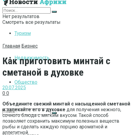
Интернет
Нет результатов
Смотреть все результаты
Туризм
Главная
Бизнес
Недвижимость
Как приготовить минтай с
сметаной в духовке
Общество
20.07.2025
0
0
Объедините свежий минтай с насыщенной сметаной
и запекайте его в духовке
для получения нежного,
сочного блюда с мягким вкусом. Такой способ
позволяет сохранить максимум полезных веществ
рыбы и сделать каждую порцию ароматной и
аппетитной.