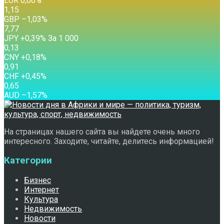
EUR
0,00
%
1,15
GBP
–1,03
%
7,77
JPY
+0,39
%
За 1 000
0,13
CNY
+0,18
%
0,91
CHF
+0,45
%
0,65
AUD
–1,57
%
На страницах нашего сайта вы найдете очень много
интересного. Заходите, читайте, делитесь информацией!
Категории
Бизнес
Интернет
Культура
Недвижимость
Новости