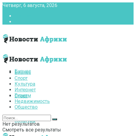
Четверг, 6 августа, 2026
Главная
Контакты
Бизнес
Бизнес
Спорт
Культура
Интернет
Туризм
Спорт
Недвижимость
Общество
Культура
Нет результатов
Смотреть все результаты