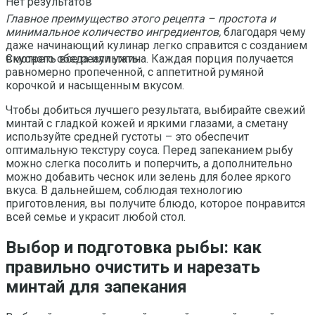
Нет результатов
Главное преимущество этого рецепта – простота и
минимальное количество ингредиентов,
благодаря чему
даже начинающий кулинар легко справится с созданием
вкусного обеда или ужина. Каждая порция получается
Смотреть все результаты
равномерно пропеченной, с аппетитной румяной
корочкой и насыщенным вкусом.
Чтобы добиться лучшего результата, выбирайте свежий
минтай с гладкой кожей и яркими глазами, а сметану
используйте средней густоты – это обеспечит
оптимальную текстуру соуса. Перед запеканием рыбу
можно слегка посолить и поперчить, а дополнительно
можно добавить чеснок или зелень для более яркого
вкуса. В дальнейшем, соблюдая технологию
приготовления, вы получите блюдо, которое понравится
всей семье и украсит любой стол.
Выбор и подготовка рыбы: как
правильно очистить и нарезать
минтай для запекания