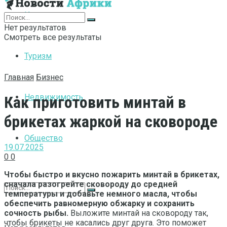
Интернет
Нет результатов
Смотреть все результаты
Туризм
Главная
Бизнес
Недвижимость
Как приготовить минтай в
брикетах жаркой на сковороде
Общество
19.07.2025
0
0
Чтобы быстро и вкусно пожарить минтай в брикетах,
сначала разогрейте сковороду до средней
температуры и добавьте немного масла, чтобы
обеспечить равномерную обжарку и сохранить
сочность рыбы.
Выложите минтай на сковороду так,
чтобы брикеты не касались друг друга. Это поможет