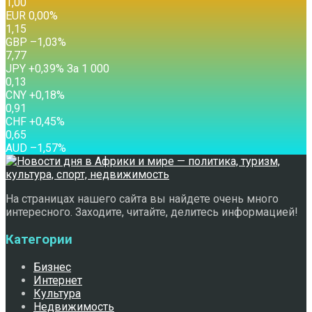
1,00
EUR
0,00
%
1,15
GBP
–1,03
%
7,77
JPY
+0,39
%
За 1 000
0,13
CNY
+0,18
%
0,91
CHF
+0,45
%
0,65
AUD
–1,57
%
На страницах нашего сайта вы найдете очень много
интересного. Заходите, читайте, делитесь информацией!
Категории
Бизнес
Интернет
Культура
Недвижимость