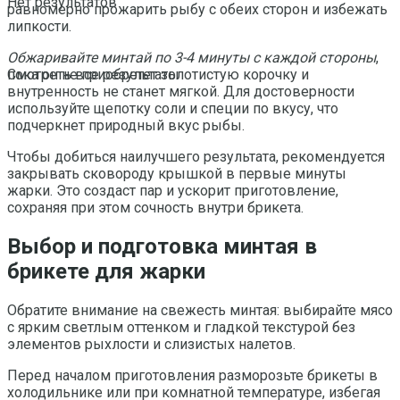
Нет результатов
равномерно прожарить рыбу с обеих сторон и избежать
липкости.
Обжаривайте минтай по 3-4 минуты с каждой стороны
,
пока он не приобретет золотистую корочку и
Смотреть все результаты
внутренность не станет мягкой. Для достоверности
используйте щепотку соли и специи по вкусу, что
подчеркнет природный вкус рыбы.
Чтобы добиться наилучшего результата, рекомендуется
закрывать сковороду крышкой в первые минуты
жарки. Это создаст пар и ускорит приготовление,
сохраняя при этом сочность внутри брикета.
Выбор и подготовка минтая в
брикете для жарки
Обратите внимание на свежесть минтая: выбирайте мясо
с ярким светлым оттенком и гладкой текстурой без
элементов рыхлости и слизистых налетов.
Перед началом приготовления разморозьте брикеты в
холодильнике или при комнатной температуре, избегая