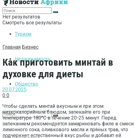
Интернет
Нет результатов
Смотреть все результаты
Туризм
Главная
Бизнес
Недвижимость
Как приготовить минтай в
духовке для диеты
Общество
20.07.2025
0
0
Чтобы сделать минтай вкусным и при этом
низкокалорийным блюдом, запекайте его при
температуре 180°C в течение 20-25 минут. Перед
запеканием рекомендуется замариновать филе в смеси
лимонного сока, оливкового масла и пряных трав, что
подчеркнет естественный вкус рыбы и добавит ей