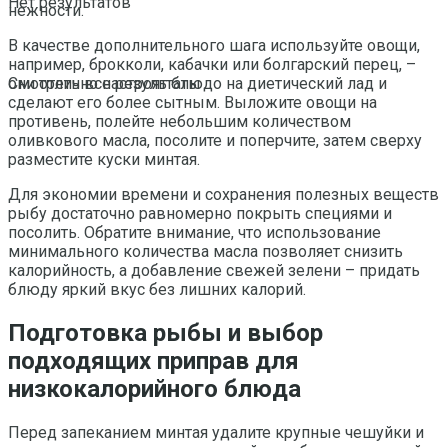
Нет результатов
нежности.
В качестве дополнительного шага используйте овощи,
например, брокколи, кабачки или болгарский перец, –
они отлично настроят блюдо на диетический лад и
Смотреть все результаты
сделают его более сытным. Выложите овощи на
противень, полейте небольшим количеством
оливкового масла, посолите и поперчите, затем сверху
разместите куски минтая.
Для экономии времени и сохранения полезных веществ
рыбу достаточно равномерно покрыть специями и
посолить. Обратите внимание, что использование
минимального количества масла позволяет снизить
калорийность, а добавление свежей зелени – придать
блюду яркий вкус без лишних калорий.
Подготовка рыбы и выбор
подходящих приправ для
низкокалорийного блюда
Перед запеканием минтая удалите крупные чешуйки и