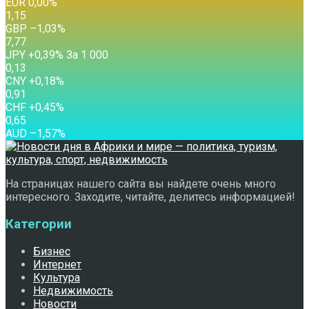
EUR
0,00
%
1,15
GBP
–1,03
%
7,77
JPY
+0,39
%
За 1 000
0,13
CNY
+0,18
%
0,91
CHF
+0,45
%
0,65
AUD
–1,57
%
На страницах нашего сайта вы найдете очень много
интересного. Заходите, читайте, делитесь информацией!
Категории
Бизнес
Интернет
Культура
Недвижимость
Новости