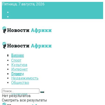
Пятница, 7 августа, 2026
Главная
Контакты
Бизнес
Бизнес
Спорт
Культура
Интернет
Туризм
Спорт
Недвижимость
Общество
Культура
Нет результатов
Смотреть все результаты