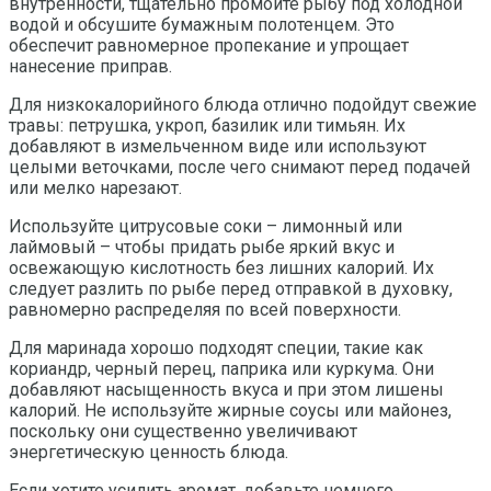
внутренности, тщательно промойте рыбу под холодной
водой и обсушите бумажным полотенцем. Это
обеспечит равномерное пропекание и упрощает
нанесение приправ.
Для низкокалорийного блюда отлично подойдут свежие
травы: петрушка, укроп, базилик или тимьян. Их
добавляют в измельченном виде или используют
целыми веточками, после чего снимают перед подачей
или мелко нарезают.
Используйте цитрусовые соки – лимонный или
лаймовый – чтобы придать рыбе яркий вкус и
освежающую кислотность без лишних калорий. Их
следует разлить по рыбе перед отправкой в духовку,
равномерно распределяя по всей поверхности.
Для маринада хорошо подходят специи, такие как
кориандр, черный перец, паприка или куркума. Они
добавляют насыщенность вкуса и при этом лишены
калорий. Не используйте жирные соусы или майонез,
поскольку они существенно увеличивают
энергетическую ценность блюда.
Если хотите усилить аромат, добавьте немного