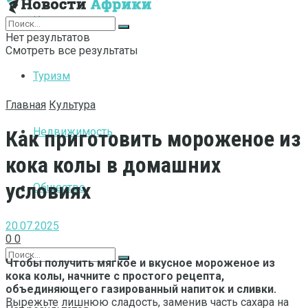
Интернет
Нет результатов
Смотреть все результаты
Туризм
Главная
Культура
Недвижимость
Как приготовить мороженое из
кока колы в домашних
условиях
Общество
20.07.2025
0
0
Чтобы получить мягкое и вкусное мороженое из
кока колы, начните с простого рецепта,
объединяющего газированный напиток и сливки.
Вырежьте лишнюю сладость, заменив часть сахара на