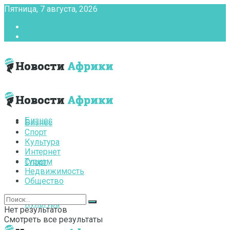
Пятница, 7 августа, 2026
Главная
Контакты
Бизнес
Бизнес
Спорт
Культура
Интернет
Туризм
Спорт
Недвижимость
Общество
Культура
Нет результатов
Смотреть все результаты