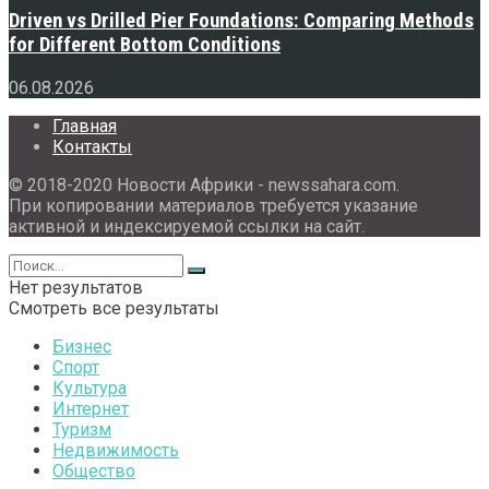
Driven vs Drilled Pier Foundations: Comparing Methods
for Different Bottom Conditions
06.08.2026
Главная
Контакты
© 2018-2020 Новости Африки - newssahara.com.
При копировании материалов требуется указание
активной и индексируемой ссылки на сайт.
Нет результатов
Смотреть все результаты
Бизнес
Спорт
Культура
Интернет
Туризм
Недвижимость
Общество