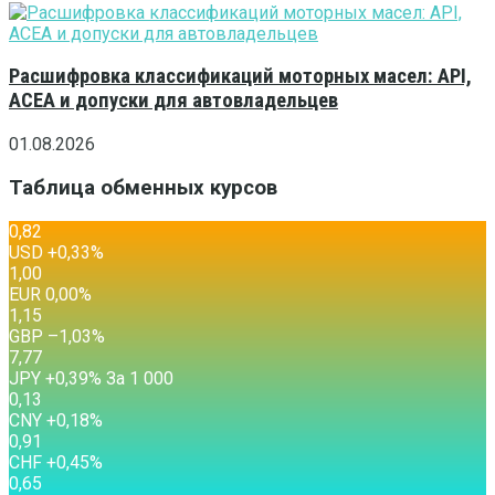
Расшифровка классификаций моторных масел: API,
ACEA и допуски для автовладельцев
01.08.2026
Таблица обменных курсов
0,82
USD
+0,33
%
1,00
EUR
0,00
%
1,15
GBP
–1,03
%
7,77
JPY
+0,39
%
За 1 000
0,13
CNY
+0,18
%
0,91
CHF
+0,45
%
0,65