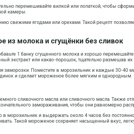
ельно перемешивайте вилкой или лопаткой, чтобы сформир
ной камеры.
анию свежими ягодами или орехами. Такой рецепт позволя
 из молока и сгущёнки без сливок
Добавьте 1 банку сгущенного молока и хорошо перемешайт
ный экстракт или какао-порошок, тщательно размешав их
я заморозки. Поместите в морозильник и каждые 30-40 ми
ьдинок и сделает мороженое более мягким и однородным.
емного сливочного масла или сливочного масла. Также от
окончательного замораживания, чтобы они равномерно расп
ер в морозильник и выдержать около 4 часов без постоян
вать. Такой мороженое сохраняет насыщенный вкус, легку