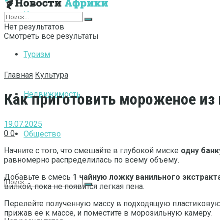
Интернет
Нет результатов
Смотреть все результаты
Туризм
Главная
Культура
Недвижимость
Как приготовить мороженое из 
19.07.2025
0
0
Общество
Начните с того, что смешайте в глубокой миске
одну бан
равномерно распределилась по всему объему.
Добавьте в смесь
1 чайную ложку ванильного экстракт
вилкой, пока не появится легкая пена.
Перелейте полученную массу в подходящую пластиковую 
прижав её к массе, и поместите в морозильную камеру.