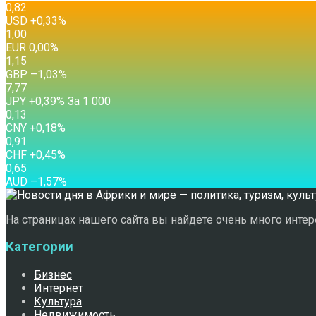
0,82
USD
+0,33
%
1,00
EUR
0,00
%
1,15
GBP
–1,03
%
7,77
JPY
+0,39
%
За 1 000
0,13
CNY
+0,18
%
0,91
CHF
+0,45
%
0,65
AUD
–1,57
%
На страницах нашего сайта вы найдете очень много интере
Категории
Бизнес
Интернет
Культура
Недвижимость