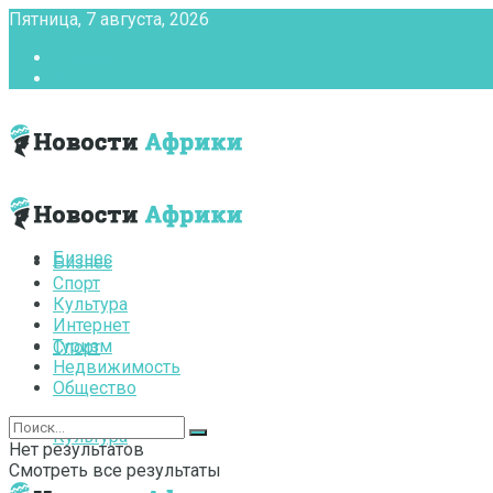
Пятница, 7 августа, 2026
Главная
Контакты
Бизнес
Бизнес
Спорт
Культура
Интернет
Туризм
Спорт
Недвижимость
Общество
Культура
Нет результатов
Смотреть все результаты