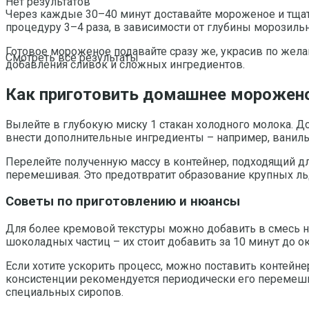
Нет результатов
Через каждые 30–40 минут доставайте мороженое и тщат
процедуру 3–4 раза, в зависимости от глубины морозиль
Готовое мороженое подавайте сразу же, украсив по жел
Смотреть все результаты
добавления сливок и сложных ингредиентов.
Как приготовить домашнее мороженое
Вылейте в глубокую миску 1 стакан холодного молока. 
внести дополнительные ингредиенты – например, ваниль
Перелейте полученную массу в контейнер, подходящий дл
перемешивая. Это предотвратит образование крупных л
Советы по приготовлению и нюансы
Для более кремовой текстуры можно добавить в смесь н
шоколадных частиц – их стоит добавить за 10 минут до 
Если хотите ускорить процесс, можно поставить контейн
консистенции рекомендуется периодически его перемеши
специальных сиропов.