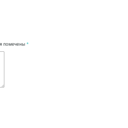
ля помечены
*