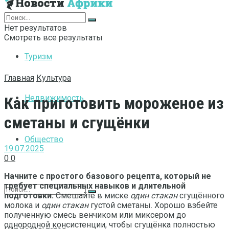
Интернет
Нет результатов
Смотреть все результаты
Туризм
Главная
Культура
Недвижимость
Как приготовить мороженое из
сметаны и сгущёнки
Общество
19.07.2025
0
0
Начните с простого базового рецепта, который не
требует специальных навыков и длительной
подготовки.
Смешайте в миске
один стакан
сгущённого
молока и
один стакан
густой сметаны. Хорошо взбейте
полученную смесь венчиком или миксером до
однородной консистенции, чтобы сгущёнка полностью