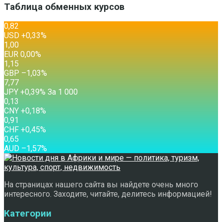
Таблица обменных курсов
0,82
USD
+0,33
%
1,00
EUR
0,00
%
1,15
GBP
–1,03
%
7,77
JPY
+0,39
%
За 1 000
0,13
CNY
+0,18
%
0,91
CHF
+0,45
%
0,65
AUD
–1,57
%
На страницах нашего сайта вы найдете очень много
интересного. Заходите, читайте, делитесь информацией!
Категории