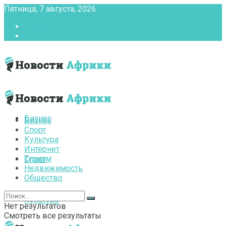
Пятница, 7 августа, 2026
Главная
Контакты
Бизнес
Бизнес
Спорт
Культура
Интернет
Туризм
Спорт
Недвижимость
Общество
Культура
Нет результатов
Смотреть все результаты