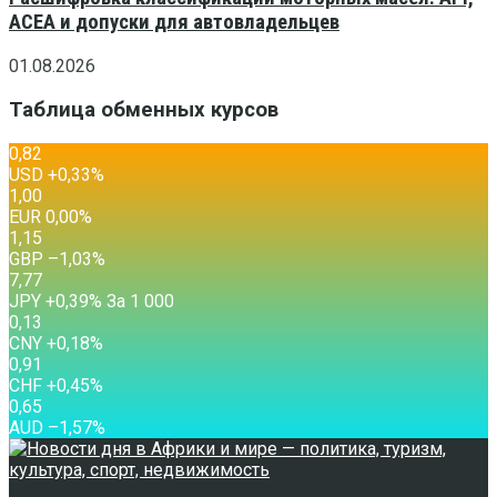
ACEA и допуски для автовладельцев
01.08.2026
Таблица обменных курсов
0,82
USD
+0,33
%
1,00
EUR
0,00
%
1,15
GBP
–1,03
%
7,77
JPY
+0,39
%
За 1 000
0,13
CNY
+0,18
%
0,91
CHF
+0,45
%
0,65
AUD
–1,57
%