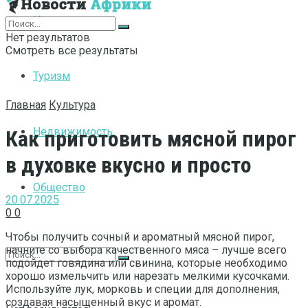
Интернет
Нет результатов
Смотреть все результаты
Туризм
Главная
Культура
Недвижимость
Как приготовить мясной пирог
в духовке вкусно и просто
Общество
20.07.2025
0
0
Чтобы получить сочный и ароматный мясной пирог,
начните со выбора качественного мяса – лучше всего
подойдет говядина или свинина, которые необходимо
хорошо измельчить или нарезать мелкими кусочками.
Используйте лук, морковь и специи для дополнения,
создавая насыщенный вкус и аромат.