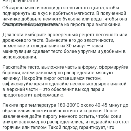
Нет результатов
Обжарьте мясо и овощи до золотистого цвета, чтобы
подчеркнуть их вкус и добиться мягкости. В полученной
начинке добавьте немного бульона или воды, чтобы она
стала сочной и не вытекала из пирога при выпекании.
Смотреть все результаты
Для теста выберите проверенный рецепт песочного или
дрожжевого теста. Вымесите его до эластичности,
поместите в холодильник на 30 минут – такая
манипуляция сделает тесто более упругим и удобным в
использовании.
Раскатайте тесто, выложите часть в форму, сформируйте
бортики, затем равномерно распределите мясную
начинку. Накройте пирог оставшимся тестом,
зафиксируйте края и сделайте несколько дырок вилкой
в верхней части – это обеспечит выход пара и
предотвратит деформацию.
Пеките при температуре 180-200°C около 40-45 минут до
образования аппетитной золотистой корочки. После
извлечения дайте пирогу немного остыть, чтобы соки
внутри равномерно распределились, и подавайте на стол
горячим или теплом. Такой подход гарантирует, что