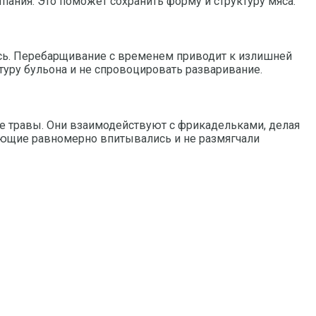
пания. Это поможет сохранить форму и структуру мяса.
ись. Перебарщивание с временем приводит к излишней
туру бульона и не спровоцировать разваривание.
ие травы. Они взаимодействуют с фрикадельками, делая
яющие равномерно впитывались и не размягчали