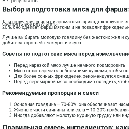
Нет результатов
Выбор и подготовка мяса для фарша:
Для получения сочных и ароматных фрикаделек лучше вс
Смотреть все результаты
20%, оно сделает фарш мягким и не позволит фрикадельк
Лучше выбирать молодую говядину без жестких жил и сух
добиться хорошей текстуры и вкуса.
Советы по подготовке мяса перед измельчен
Перед нарезкой мясо лучше немного подморозить – 
Мясо стоит нарезать небольшими кусками, чтобы он
Для более сочных фрикаделек рекомендуется смеши
Перед перемаркой мясо необходимо охладить, чтобы
Рекомендуемые пропорции и смеси
Основная говядина – 70-80%: она обеспечивает нас
Жирные части свинины или сала – 10-20% прибавля
Иногда добавляют молотую куриную грудку или инд
Правильная смесь ингредиентов: ка