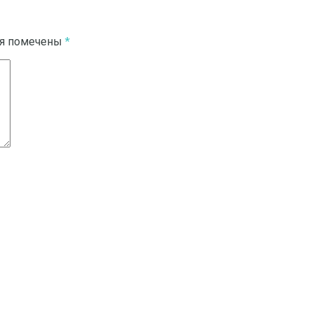
ля помечены
*