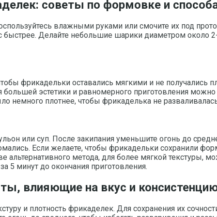
делек: советы по формовке и способа
оспользуйтесь влажными руками или смочите их под прот
с быстрее. Делайте небольшие шарики диаметром около 2-
тобы фрикадельки оставались мягкими и не получались 
ля большей эстетики и равномерного приготовления можн
ыло немного плотнее, чтобы фрикаделька не разваливалась
ьон или суп. После закипания уменьшите огонь до среднег
омались. Если желаете, чтобы фрикадельки сохранили фор
тве альтернативного метода, для более мягкой текстуры,
 за 5 минут до окончания приготовления.
нты, влияющие на вкус и консистенци
кстуру и плотность фрикаделек. Для сохранения их сочнос