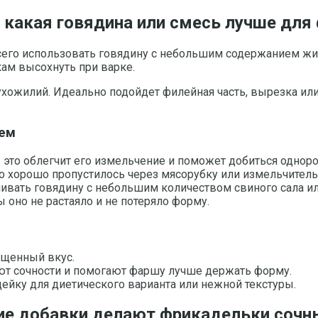
 какая говядина или смесь лучше для
его использовать говядину с небольшим содержанием жир
ам высохнуть при варке.
ожилий. Идеально подойдет филейная часть, вырезка или л
ием
это облегчит его измельчение и поможет добиться однор
о хорошо пропустилось через мясорубку или измельчитель
вать говядину с небольшим количеством свиного сала ил
 оно не растаяло и не потеряло форму.
ыщенный вкус.
ют сочности и помогают фаршу лучше держать форму.
ейку для диетического варианта или нежной текстуры.
кие добавки делают фрикадельки соч