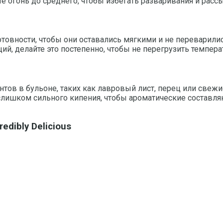
е огонь до среднего, чтобы избегать разваривания и рассы
отовности, чтобы они оставались мягкими и не переварил
й, делайте это постепенно, чтобы не перегрузить темпера
тов в бульоне, таких как лавровый лист, перец или свеж
слишком сильного кипения, чтобы ароматические составл
redibly Delicious