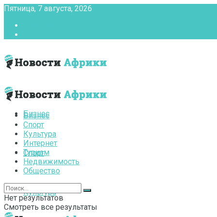
Пятница, 7 августа, 2026
Главная
Контакты
Бизнес
Бизнес
Спорт
Культура
Интернет
Туризм
Спорт
Недвижимость
Общество
Культура
Нет результатов
Смотреть все результаты