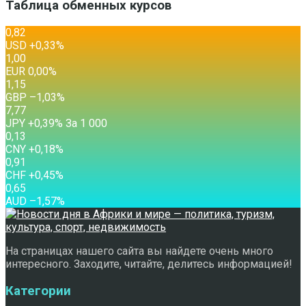
Таблица обменных курсов
0,82
USD
+0,33
%
1,00
EUR
0,00
%
1,15
GBP
–1,03
%
7,77
JPY
+0,39
%
За 1 000
0,13
CNY
+0,18
%
0,91
CHF
+0,45
%
0,65
AUD
–1,57
%
На страницах нашего сайта вы найдете очень много
интересного. Заходите, читайте, делитесь информацией!
Категории