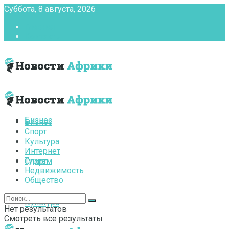
Суббота, 8 августа, 2026
Главная
Контакты
Бизнес
Бизнес
Спорт
Культура
Интернет
Туризм
Спорт
Недвижимость
Общество
Культура
Нет результатов
Смотреть все результаты