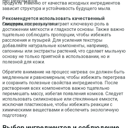
Нет результатов
продукта. Именно от качества исходных ингредиентов
зависит структура и устойчивость будущего мыла.
Рекомендуется использовать качественный
глицерин
, поскольку он играет ключевую роль в
Смотреть все результаты
достижении мягкости и гладкости основы. Также важно
тщательно соблюдать пропорции, чтобы избежать
расслоения и пузырей. Для усиления текстуры
добавляйте натуральные компоненты, например,
сапонины или экстракты растений, что сделает мыльную
основу не только приятной в использовании, но и
полезной для кожи.
Обратите внимание на процесс нагрева: он должен быть
медленным и равномерным, чтобы избежать перегрева
и сохранить полезные свойства ингредиентов. После
растворения всех компонентов важно тщательно
перемешать массу, избегая появления комков. Следует
использовать силиконовые или стеклянные емкости,
исключая пластиковые, чтобы избежать реакции с
химическими веществами и обеспечить экологичную
подготовку.
Выбор ингредиентов и соблюдение