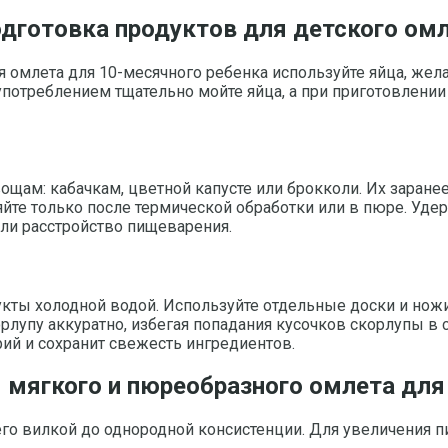
дготовка продуктов для детского ом
ля омлета для 10-месячного ребенка используйте яйца, ж
потреблением тщательно мойте яйца, а при приготовлении
щам: кабачкам, цветной капусте или брокколи. Их заране
ляйте только после термической обработки или в пюре. У
ли расстройство пищеварения.
кты холодной водой. Используйте отдельные доски и нож
орлупу аккуратно, избегая попадания кусочков скорлупы в
рий и сохранит свежесть ингредиентов.
я мягкого и пюреобразного омлета дл
 его вилкой до однородной консистенции. Для увеличения