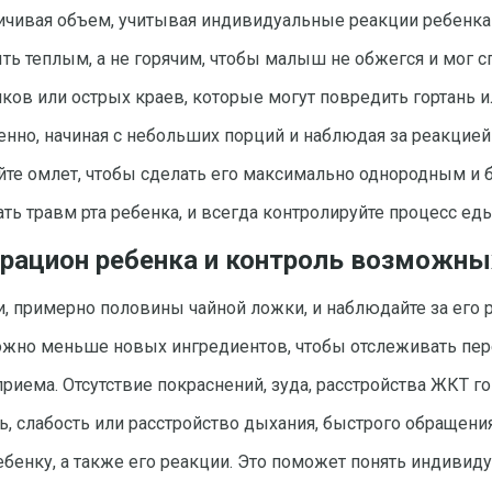
личивая объем, учитывая индивидуальные реакции ребенка
ь теплым, а не горячим, чтобы малыш не обжегся и мог сп
чков или острых краев, которые могут повредить гортань 
пенно, начиная с небольших порций и наблюдая за реакцие
йте омлет, чтобы сделать его максимально однородным и
ть травм рта ребенка, и всегда контролируйте процесс ед
 рацион ребенка и контроль возможны
 примерно половины чайной ложки, и наблюдайте за его р
ожно меньше новых ингредиентов, чтобы отслеживать пер
риема. Отсутствие покраснений, зуда, расстройства ЖКТ 
, слабость или расстройство дыхания, быстрого обращения
 ребенку, а также его реакции. Это поможет понять индив