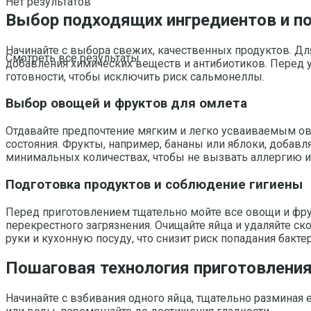
Нет результатов
Выбор подходящих ингредиентов и по
Начинайте с выбора свежих, качественных продуктов. Д
Смотреть все результаты
добавления химических веществ и антибиотиков. Перед у
готовности, чтобы исключить риск сальмонеллы.
Выбор овощей и фруктов для омлета
Отдавайте предпочтение мягким и легко усваиваемым ово
состояния. Фрукты, например, бананы или яблоки, добав
минимальных количествах, чтобы не вызвать аллергию и
Подготовка продуктов и соблюдение гигиены
Перед приготовлением тщательно мойте все овощи и фру
перекрестного загрязнения. Очищайте яйца и удаляйте ск
руки и кухонную посуду, что снизит риск попадания бакте
Пошаговая технология приготовлени
Начинайте с взбивания одного яйца, тщательно разминая