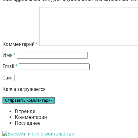
Комментарий
*
Имя
*
Email
*
Сайт
Капча загружается...
В тренде
Комментарии
Последнее