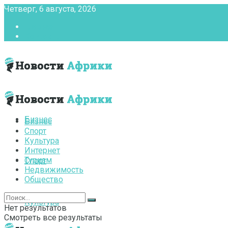
Четверг, 6 августа, 2026
Главная
Контакты
Бизнес
Бизнес
Спорт
Культура
Интернет
Туризм
Спорт
Недвижимость
Общество
Культура
Нет результатов
Смотреть все результаты