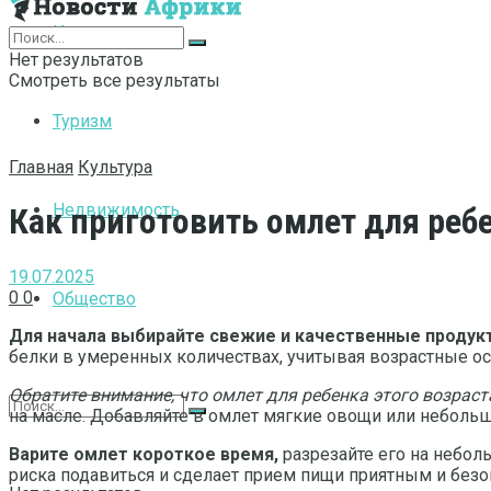
Интернет
Нет результатов
Смотреть все результаты
Туризм
Главная
Культура
Недвижимость
Как приготовить омлет для реб
19.07.2025
0
0
Общество
Для начала выбирайте свежие и качественные продук
белки в умеренных количествах, учитывая возрастные о
Обратите внимание, что омлет для ребенка этого возрас
на масле. Добавляйте в омлет мягкие овощи или неболь
Варите омлет короткое время,
разрезайте его на небол
риска подавиться и сделает прием пищи приятным и без