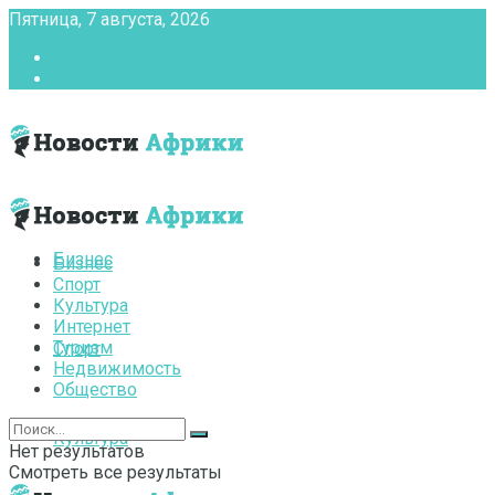
Пятница, 7 августа, 2026
Главная
Контакты
Бизнес
Бизнес
Спорт
Культура
Интернет
Туризм
Спорт
Недвижимость
Общество
Культура
Нет результатов
Смотреть все результаты