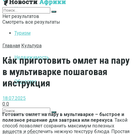
Интернет
Нет результатов
Смотреть все результаты
Туризм
Главная
Культура
Недвижимость
Как приготовить омлет на пару
в мультиварке пошаговая
инструкция
Общество
18.07.2025
0
0
Готовить омлет на пару в мультиварке – быстрое и
полезное решение для завтрака или перекуса
. Такой
способ позволяет сохранить максимум полезных
веществ и обеспечить нежную текстуру блюда. Простая