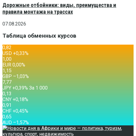
Дорожные отбойники: виды, преимущества и
правила монтажа на трассах
07.08.2026
Таблица обменных курсов
0,82
USD
+0,33
%
1,00
EUR
0,00
%
1,15
GBP
–1,03
%
7,77
JPY
+0,39
%
За 1 000
0,13
CNY
+0,18
%
0,91
CHF
+0,45
%
0,65
AUD
–1,57
%