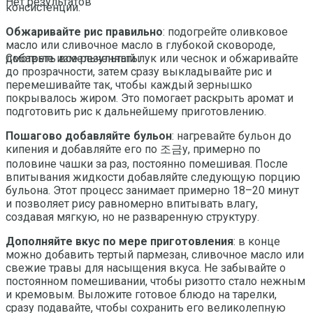
Нет результатов
консистенции.
Обжаривайте рис правильно
: подогрейте оливковое
масло или сливочное масло в глубокой сковороде,
добавьте измельченный лук или чеснок и обжаривайте
Смотреть все результаты
до прозрачности, затем сразу выкладывайте рис и
перемешивайте так, чтобы каждый зернышко
покрывалось жиром. Это помогает раскрыть аромат и
подготовить рис к дальнейшему приготовлению.
Пошагово добавляйте бульон
: нагревайте бульон до
кипения и добавляйте его по 조금у, примерно по
половине чашки за раз, постоянно помешивая. После
впитывания жидкости добавляйте следующую порцию
бульона. Этот процесс занимает примерно 18–20 минут
и позволяет рису равномерно впитывать влагу,
создавая мягкую, но не разваренную структуру.
Дополняйте вкус по мере приготовления
: в конце
можно добавить тертый пармезан, сливочное масло или
свежие травы для насыщения вкуса. Не забывайте о
постоянном помешивании, чтобы ризотто стало нежным
и кремовым. Выложите готовое блюдо на тарелки,
сразу подавайте, чтобы сохранить его великолепную