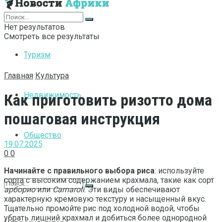
Интернет
Нет результатов
Смотреть все результаты
Туризм
Главная
Культура
Недвижимость
Как приготовить ризотто дома
пошаговая инструкция
Общество
19.07.2025
0
0
Начинайте с правильного выбора риса
: используйте
сорта с высоким содержанием крахмала, такие как сорт
арборио
или
Carnaroli
. Эти виды обеспечивают
характерную кремовую текстуру и насыщенный вкус.
Тщательно промойте рис под холодной водой, чтобы
убрать лишний крахмал и добиться более однородной