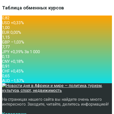
Таблица обменных курсов
0,82
USD
+0,33
%
1,00
EUR
0,00
%
1,15
GBP
–1,03
%
7,77
JPY
+0,39
%
За 1 000
0,13
CNY
+0,18
%
0,91
CHF
+0,45
%
0,65
AUD
–1,57
%
На страницах нашего сайта вы найдете очень много
интересного. Заходите, читайте, делитесь информацией!