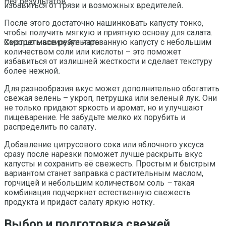
Нет результатов
избавиться от грязи и возможных вредителей
.
После этого достаточно нашинковать капусту тонко,
чтобы получить мягкую и приятную основу для салата.
Хорошо массируйте нарезанную капусту с небольшим
Смотреть все результаты
количеством соли или кислоты – это поможет
избавиться от излишней жесткости и сделает текстуру
более нежной
.
Для разнообразия вкус может дополнительно обогатить
свежая зелень – укроп, петрушка или зеленый лук. Они
не только придают яркость и аромат
,
но и улучшают
пищеварение. Не забудьте мелко их порубить и
распределить по салату
.
Добавление цитрусового сока или яблочного уксуса
сразу после нарезки поможет лучше раскрыть вкус
капусты и сохранить её свежесть. Простым и быстрым
вариантом станет заправка с растительным маслом,
горчицей и небольшим количеством соль
–
такая
комбинация подчеркнет естественную свежесть
продукта и придаст салату яркую нотку
.
Выбор и подготовка свежей