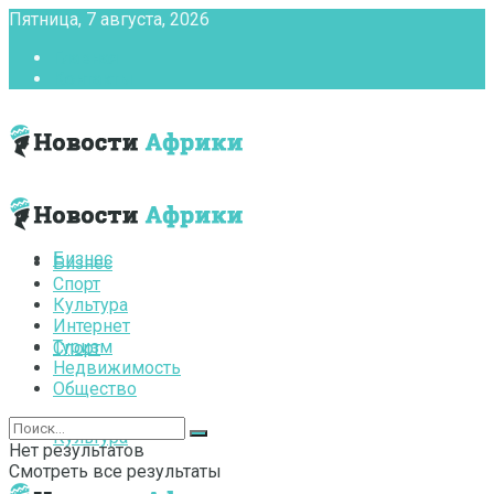
Пятница, 7 августа, 2026
Главная
Контакты
Бизнес
Бизнес
Спорт
Культура
Интернет
Туризм
Спорт
Недвижимость
Общество
Культура
Нет результатов
Смотреть все результаты