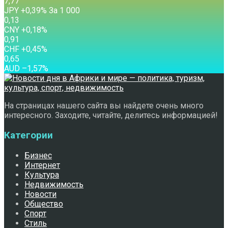
7,77
JPY
+0,39
%
За 1 000
0,13
CNY
+0,18
%
0,91
CHF
+0,45
%
0,65
AUD
–1,57
%
На страницах нашего сайта вы найдете очень много
интересного. Заходите, читайте, делитесь информацией!
Категории
Бизнес
Интернет
Культура
Недвижимость
Новости
Общество
Спорт
Стиль