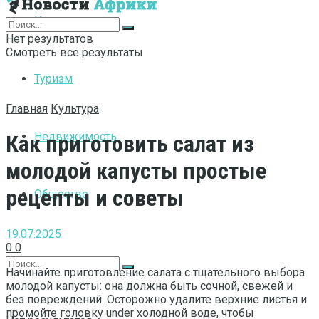
Интернет
Нет результатов
Смотреть все результаты
Туризм
Главная
Культура
Недвижимость
Как приготовить салат из
молодой капусты простые
рецепты и советы
Общество
19.07.2025
0
0
Начинайте приготовление салата с тщательного выбора
молодой капусты: она должна быть сочной, свежей и
без повреждений. Осторожно удалите верхние листья и
промойте головку under холодной воде, чтобы