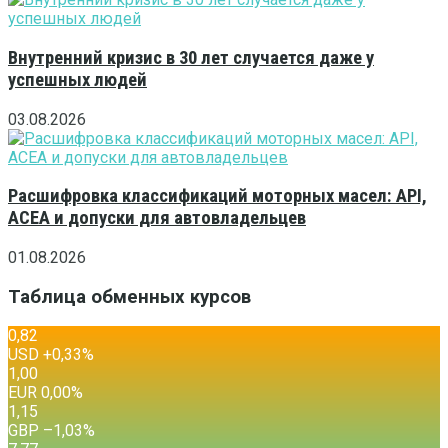
Внутренний кризис в 30 лет случается даже у
успешных людей
03.08.2026
Расшифровка классификаций моторных масел: API,
ACEA и допуски для автовладельцев
01.08.2026
Таблица обменных курсов
0,82
USD
+0,33
%
1,00
EUR
0,00
%
1,15
GBP
–1,03
%