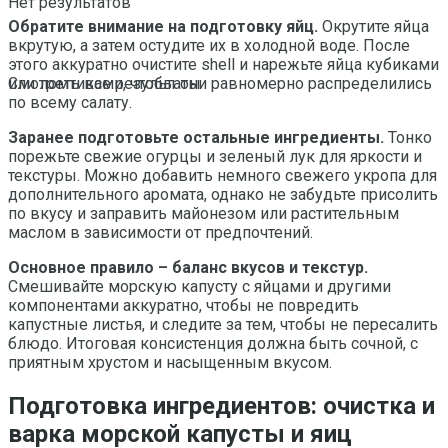
Нет результатов
Обратите внимание на подготовку яйц.
Окрутите яйца
вкрутую, а затем остудите их в холодной воде. После
этого аккуратно очистите shell и нарежьте яйца кубиками
или ломтиками, чтобы они равномерно распределились
Смотреть все результаты
по всему салату.
Заранее подготовьте остальные ингредиенты.
Тонко
порежьте свежие огурцы и зеленый лук для яркости и
текстуры. Можно добавить немного свежего укропа для
дополнительного аромата, однако не забудьте присолить
по вкусу и заправить майонезом или растительным
маслом в зависимости от предпочтений.
Основное правило – баланс вкусов и текстур.
Смешивайте морскую капусту с яйцами и другими
компонентами аккуратно, чтобы не повредить
капустные листья, и следите за тем, чтобы не пересалить
блюдо. Итоговая консистенция должна быть сочной, с
приятным хрустом и насыщенным вкусом.
Подготовка ингредиентов: очистка и
варка морской капусты и яиц