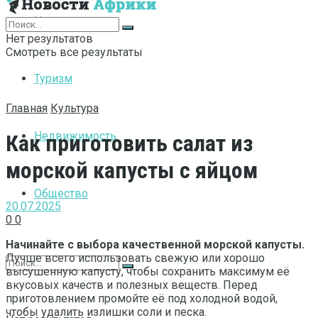
Интернет
Нет результатов
Смотреть все результаты
Туризм
Главная
Культура
Недвижимость
Как приготовить салат из
морской капусты с яйцом
Общество
20.07.2025
0
0
Начинайте с выбора качественной морской капусты.
Лучше всего использовать свежую или хорошо
высушенную капусту, чтобы сохранить максимум её
вкусовых качеств и полезных веществ. Перед
приготовлением промойте её под холодной водой,
чтобы удалить излишки соли и песка.