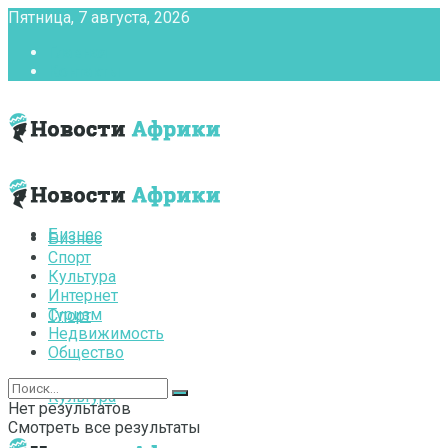
Пятница, 7 августа, 2026
Главная
Контакты
Бизнес
Бизнес
Спорт
Культура
Интернет
Туризм
Спорт
Недвижимость
Общество
Культура
Нет результатов
Смотреть все результаты