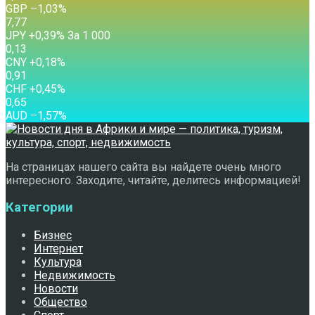
GBP
–1,03
%
7,77
JPY
+0,39
%
За 1 000
0,13
CNY
+0,18
%
0,91
CHF
+0,45
%
0,65
AUD
–1,57
%
На страницах нашего сайта вы найдете очень много
интересного. Заходите, читайте, делитесь информацией!
Категории
Бизнес
Интернет
Культура
Недвижимость
Новости
Общество