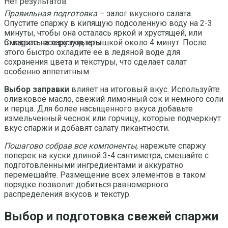
Нет результатов
Правильная подготовка
– залог вкусного салата.
Опустите спаржу в кипящую подсоленную воду на 2-3
минуты, чтобы она осталась яркой и хрустящей, или
отварите на пару под крышкой около 4 минут. После
Смотреть все результаты
этого быстро охладите ее в ледяной воде для
сохранения цвета и текстуры, что сделает салат
особенно аппетитным.
Выбор заправки
влияет на итоговый вкус. Используйте
оливковое масло, свежий лимонный сок и немного соли
и перца. Для более насыщенного вкуса добавьте
измельченный чеснок или горчицу, которые подчеркнут
вкус спаржи и добавят салату пикантности.
Пошагово собрав все компоненты
, нарежьте спаржу
поперек на куски длиной 3-4 сантиметра, смешайте с
подготовленными ингредиентами и аккуратно
перемешайте. Размещение всех элементов в таком
порядке позволит добиться равномерного
распределения вкусов и текстур.
Выбор и подготовка свежей спаржи