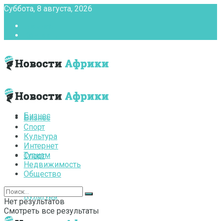
Суббота, 8 августа, 2026
Главная
Контакты
Бизнес
Бизнес
Спорт
Культура
Интернет
Туризм
Спорт
Недвижимость
Общество
Культура
Нет результатов
Смотреть все результаты