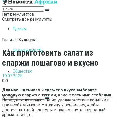
Интернет
Нет результатов
Смотреть все результаты
Туризм
Главная
Культура
Недвижимость
Как приготовить салат из
спаржи пошагово и вкусно
Общество
19.07.2025
0
0
Для насыщенного и свежего вкуса выберите
молодую спаржу с тугими, ярко-зелеными стеблями
.
Перед началом очистите их, удаляя жесткие кончики и
при необходимости – кожицу у основания, чтобы
достичь нежной текстуры и подчеркнуть природный
аромат овоща.