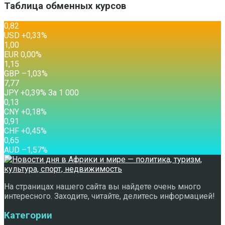
Таблица обменных курсов
0,82
USD
+0,33
%
1,00
EUR
0,00
%
1,15
GBP
–1,03
%
7,77
JPY
+0,39
%
За 1 000
0,13
CNY
+0,18
%
0,91
CHF
+0,45
%
0,65
AUD
–1,57
%
На страницах нашего сайта вы найдете очень много
интересного. Заходите, читайте, делитесь информацией!
Категории