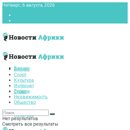
Четверг, 6 августа, 2026
Главная
Контакты
Бизнес
Бизнес
Спорт
Культура
Интернет
Туризм
Спорт
Недвижимость
Общество
Культура
Нет результатов
Смотреть все результаты