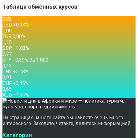
Таблица обменных курсов
0,82
USD
+0,33
%
1,00
EUR
0,00
%
1,15
GBP
–1,03
%
7,77
JPY
+0,39
%
За 1 000
0,13
CNY
+0,18
%
0,91
CHF
+0,45
%
0,65
AUD
–1,57
%
На страницах нашего сайта вы найдете очень много
интересного. Заходите, читайте, делитесь информацией!
Категории