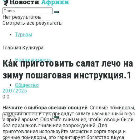
Интернет
Нет результатов
Смотреть все результаты
Туризм
Главная
Культура
Недвижимость
Как приготовить салат лечо на
зиму пошаговая инструкция.1
Общество
20.07.2025
0
0
Начните с выбора свежих овощей
. Спелые помидоры,
сладкий перец и лук придадут салату насыщенный вкус
и яркий аромат. Обратите внимание, чтобы овощи были
без признаков гнили или повреждений. Для
приготовления используйте мясистые сорта перца и
сочные помидоры, это гарантирует богатство вкуса.