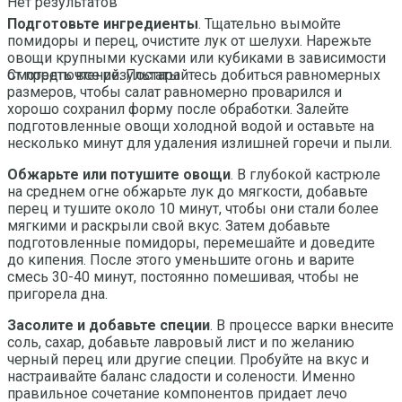
Нет результатов
Подготовьте ингредиенты
. Тщательно вымойте
помидоры и перец, очистите лук от шелухи. Нарежьте
овощи крупными кусками или кубиками в зависимости
от предпочтений. Постарайтесь добиться равномерных
Смотреть все результаты
размеров, чтобы салат равномерно проварился и
хорошо сохранил форму после обработки. Залейте
подготовленные овощи холодной водой и оставьте на
несколько минут для удаления излишней горечи и пыли.
Обжарьте или потушите овощи
. В глубокой кастрюле
на среднем огне обжарьте лук до мягкости, добавьте
перец и тушите около 10 минут, чтобы они стали более
мягкими и раскрыли свой вкус. Затем добавьте
подготовленные помидоры, перемешайте и доведите
до кипения. После этого уменьшите огонь и варите
смесь 30-40 минут, постоянно помешивая, чтобы не
пригорела дна.
Засолите и добавьте специи
. В процессе варки внесите
соль, сахар, добавьте лавровый лист и по желанию
черный перец или другие специи. Пробуйте на вкус и
настраивайте баланс сладости и солености. Именно
правильное сочетание компонентов придает лечо