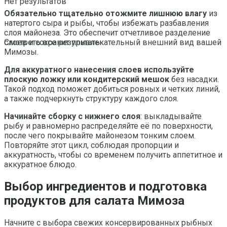
Нет результатов
Обязательно тщательно отожмите лишнюю влагу
из
натертого сыра и рыбы, чтобы избежать разбавления
слоя майонеза. Это обеспечит отчетливое разделение
слоев и сохранит привлекательный внешний вид вашей
Смотреть все результаты
Мимозы.
Для аккуратного нанесения слоев используйте
плоскую ложку или кондитерский мешок
без насадки.
Такой подход поможет добиться ровных и четких линий,
а также подчеркнуть структуру каждого слоя.
Начинайте сборку с нижнего слоя
: выкладывайте
рыбу и равномерно распределяйте её по поверхности,
после чего покрывайте майонезом тонким слоем.
Повторяйте этот цикл, соблюдая пропорции и
аккуратность, чтобы со временем получить аппетитное и
аккуратное блюдо.
Выбор ингредиентов и подготовка
продуктов для салата Мимоза
Начните с выбора свежих консервированных рыбных