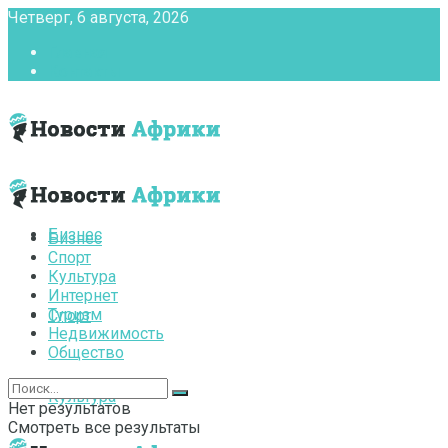
Четверг, 6 августа, 2026
Главная
Контакты
Бизнес
Бизнес
Спорт
Культура
Интернет
Туризм
Спорт
Недвижимость
Общество
Культура
Нет результатов
Смотреть все результаты