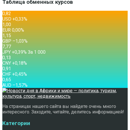
Таблица обменных курсов
0,82
USD
+0,33
%
1,00
EUR
0,00
%
1,15
GBP
–1,03
%
7,77
JPY
+0,39
%
За 1 000
0,13
CNY
+0,18
%
0,91
CHF
+0,45
%
0,65
AUD
–1,57
%
На страницах нашего сайта вы найдете очень много
интересного. Заходите, читайте, делитесь информацией!
Категории