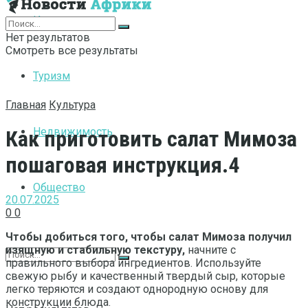
Интернет
Нет результатов
Смотреть все результаты
Туризм
Главная
Культура
Недвижимость
Как приготовить салат Мимоза
пошаговая инструкция.4
Общество
20.07.2025
0
0
Чтобы добиться того, чтобы салат Мимоза получил
изящную и стабильную текстуру,
начните с
правильного выбора ингредиентов. Используйте
свежую рыбу и качественный твердый сыр, которые
легко теряются и создают однородную основу для
конструкции блюда.