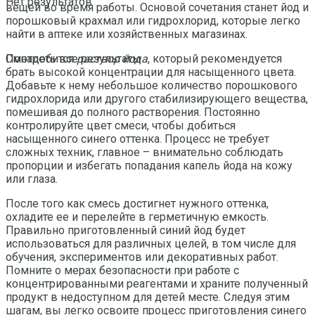
Нет результатов
вещей во время работы. Основой сочетания станет йод и
порошковый крахмал или гидрохлорид, которые легко
найти в аптеке или хозяйственных магазинах.
Понадобится
раствор йода
, который рекомендуется
Смотреть все результаты
брать высокой концентрации для насыщенного цвета.
Добавьте к нему небольшое количество порошкового
гидрохлорида или другого стабилизирующего вещества,
помешивая до полного растворения. Постоянно
контролируйте цвет смеси, чтобы добиться
насыщенного синего оттенка. Процесс не требует
сложных техник, главное – внимательно соблюдать
пропорции и избегать попадания капель йода на кожу
или глаза.
После того как смесь достигнет нужного оттенка,
охладите ее и перелейте в герметичную емкость.
Правильно приготовленный синий йод будет
использоваться для различных целей, в том числе для
обучения, экспериментов или декоративных работ.
Помните о мерах безопасности при работе с
концентрированными реагентами и храните полученный
продукт в недоступном для детей месте. Следуя этим
шагам, вы легко освоите процесс приготовления синего