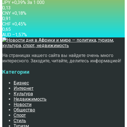
JPY
+0,39
%
За 1 000
0,13
CNY
+0,18
%
0,91
CHF
+0,45
%
0,65
AUD
–1,57
%
На страницах нашего сайта вы найдете очень много
интересного. Заходите, читайте, делитесь информацией!
Категории
Бизнес
Интернет
Культура
Недвижимость
Новости
Общество
Спорт
Стиль
Туризм