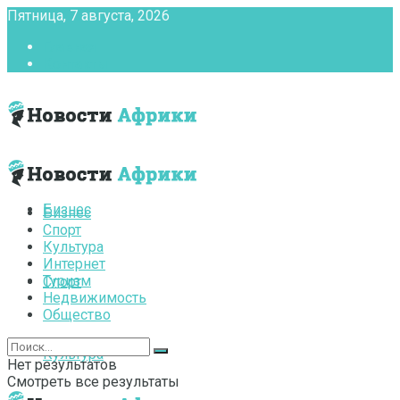
Пятница, 7 августа, 2026
Главная
Контакты
Бизнес
Бизнес
Спорт
Культура
Интернет
Туризм
Спорт
Недвижимость
Общество
Культура
Нет результатов
Смотреть все результаты