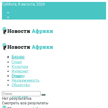
Суббота, 8 августа, 2026
Главная
Контакты
Бизнес
Бизнес
Спорт
Культура
Интернет
Туризм
Спорт
Недвижимость
Общество
Культура
Нет результатов
Смотреть все результаты