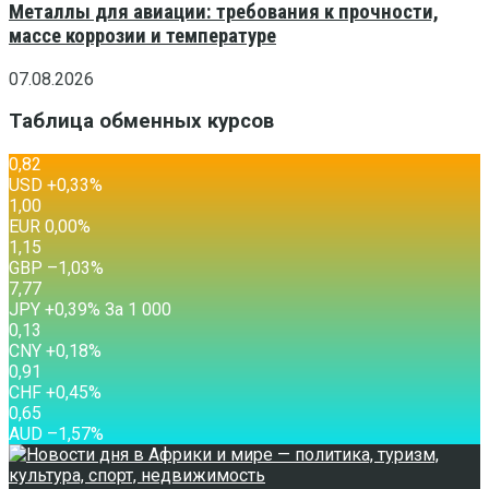
Металлы для авиации: требования к прочности,
массе коррозии и температуре
07.08.2026
Таблица обменных курсов
0,82
USD
+0,33
%
1,00
EUR
0,00
%
1,15
GBP
–1,03
%
7,77
JPY
+0,39
%
За 1 000
0,13
CNY
+0,18
%
0,91
CHF
+0,45
%
0,65
AUD
–1,57
%