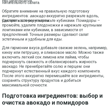
Нет результатов
питательного салата.
Обратите внимание на правильную подготовку
ингредиентов:
авокадо
аккуратно разрежьте вдоль,
удалите косточку и нарежьте кубиками. Помидоры –
Смотреть все результаты
промойте, удалите плодоножки и нарежьте крупными
ломтиками или кубиками, в зависимости от
предпочтений. Точные размеры сделают салат
эстетичным и удобным для еды.
Для гармонии вкуса добавьте свежие зелень, например,
кинзу или петрушку, и оливковое масло. Можно также
включить легкий сок лимона или лайма, чтобы
подчеркнуть свежесть и сбалансировать жирность
авокадо. Не пренебрегайте солю и перцем: они
подчеркнут естественный вкус каждого компонента.
После этого аккуратно перемешайте все ингредиенты,
сохранять структуру продуктов и добиться
максимальной сочности.
Подготовка ингредиентов: выбор и
очистка авокадо и помидоров