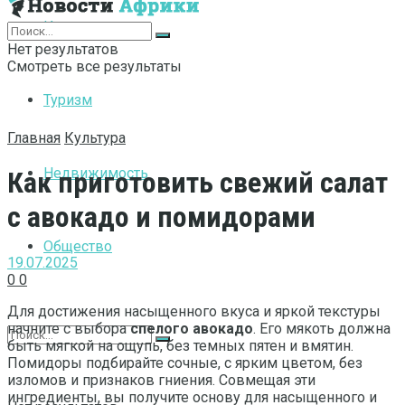
Интернет
Нет результатов
Смотреть все результаты
Туризм
Главная
Культура
Недвижимость
Как приготовить свежий салат
с авокадо и помидорами
Общество
19.07.2025
0
0
Для достижения насыщенного вкуса и яркой текстуры
начните с выбора
спелого авокадо
. Его мякоть должна
быть мягкой на ощупь, без темных пятен и вмятин.
Помидоры подбирайте сочные, с ярким цветом, без
изломов и признаков гниения. Совмещая эти
ингредиенты, вы получите основу для насыщенного и