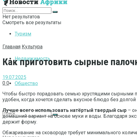
Интернет
Нет результатов
Смотреть все результаты
Туризм
Главная
Культура
Недвижимость
Как приготовить сырные палоч
19.07.2025
0
0
Общество
Чтобы быстро порадовать семью хрустящими сырными па
удобен, когда хочется сделать вкусное блюдо без долго
Лучше всего использовать натёртый твердый сыр
– он
домашний вариант на основе муки и воды. Благодаря экс
держит форму.
Обжаривание на сковороде требует минимального количес