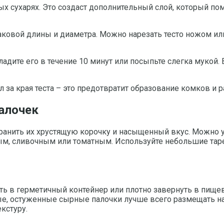
ых сухарях. Это создаст дополнительный слой, который п
наковой длины и диаметра. Можно нарезать тесто ножом и
хладите его в течение 10 минут или посыпьте слегка му
 за края теста – это предотвратит образование комков и 
алочек
хранить их хрустящую корочку и насыщенный вкус. Можно 
ным, сливочным или томатным. Используйте небольшие тар
ть в герметичный контейнер или плотно завернуть в пищев
овые, остуженные сырные палочки лучше всего размещать 
кстуру.