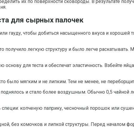
делить их по поверхности сковороды. В результате получи
ня.
ста для сырных палочек
ли гауду, чтобы добиться насыщенного вкуса и хорошей тя
сто получило легкую структуру и было легче раскатывать.
 основу для теста и обеспечат эластичность. Взбейте яйц
сто было мягким и не липким. Тем не менее, не переборщи
 поднялось и стало более воздушным. Обычно 0,5 чайной л
 специи: копченую паприку, чесночный порошок или сушен
дной, без комочков и липкой структуры. Перед началом фо