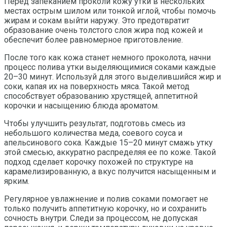
Перед запеканием проколи кожу утки в нескольких
местах острым шилом или тонкой иглой, чтобы помочь
жирам и сокам выйти наружу. Это предотвратит
образование очень толстого слоя жира под кожей и
обеспечит более равномерное приготовление.
После того как кожа станет немного проколота, начни
процесс полива утки выделяющимися соками каждые
20–30 минут. Используй для этого выделившийся жир и
соки, капая их на поверхность мяса. Такой метод
способствует образованию хрустящей, аппетитной
корочки и насыщению блюда ароматом.
Чтобы улучшить результат, подготовь смесь из
небольшого количества меда, соевого соуса и
апельсинового сока. Каждые 15–20 минут смажь утку
этой смесью, аккуратно распределяя ее по коже. Такой
подход сделает корочку похожей по структуре на
карамелизированную, а вкус получится насыщенным и
ярким.
Регулярное увлажнение и полив соками помогает не
только получить аппетитную корочку, но и сохранить
сочность внутри. Следи за процессом, не допуская