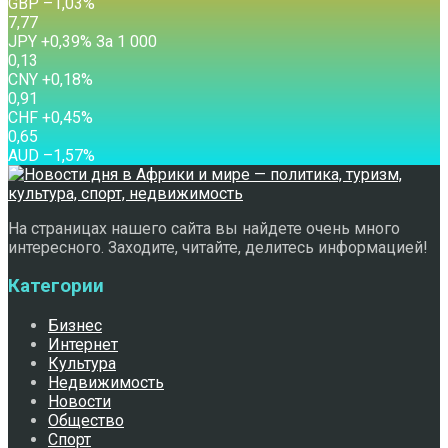
GBP
–1,03
%
7,77
JPY
+0,39
%
За 1 000
0,13
CNY
+0,18
%
0,91
CHF
+0,45
%
0,65
AUD
–1,57
%
На страницах нашего сайта вы найдете очень много
интересного. Заходите, читайте, делитесь информацией!
Категории
Бизнес
Интернет
Культура
Недвижимость
Новости
Общество
Спорт