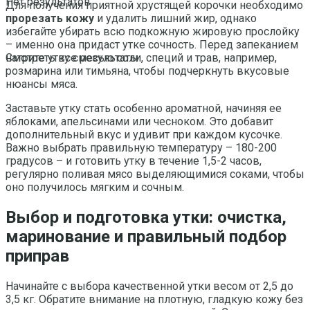
Нет результатов
Для получения приятной хрустящей корочки необходимо
прорезать кожу
и удалить лишний жир, однако
избегайте убирать всю подкожную жировую прослойку
– именно она придаст утке сочность. Перед запеканием
натрите утку смесью соли, специй и трав, например,
Смотреть все результаты
розмарина или тимьяна, чтобы подчеркнуть вкусовые
нюансы мяса.
Заставьте утку стать особенно ароматной, начиняя ее
яблоками, апельсинами или чесноком. Это добавит
дополнительный вкус и удивит при каждом кусочке.
Важно выбрать правильную температуру – 180-200
градусов – и готовить утку в течение 1,5-2 часов,
регулярно поливая мясо выделяющимися соками, чтобы
оно получилось мягким и сочным.
Выбор и подготовка утки: очистка,
маринование и правильный подбор
приправ
Начинайте с выбора качественной утки весом от 2,5 до
3,5 кг. Обратите внимание на плотную, гладкую кожу без