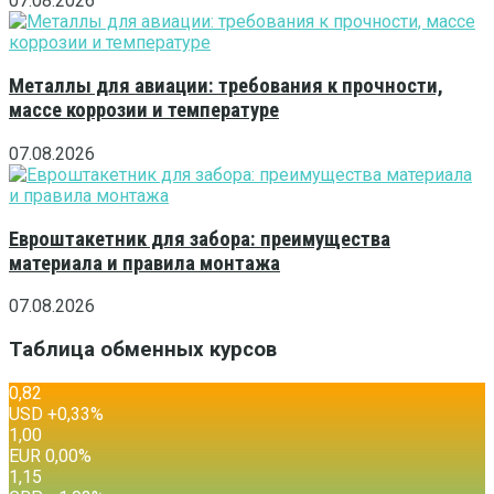
07.08.2026
Металлы для авиации: требования к прочности,
массе коррозии и температуре
07.08.2026
Евроштакетник для забора: преимущества
материала и правила монтажа
07.08.2026
Таблица обменных курсов
0,82
USD
+0,33
%
1,00
EUR
0,00
%
1,15