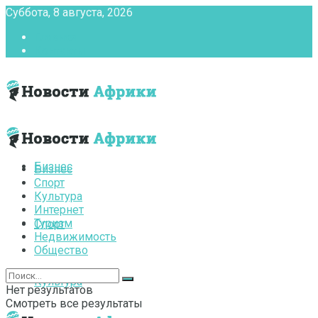
Суббота, 8 августа, 2026
Главная
Контакты
Бизнес
Бизнес
Спорт
Культура
Интернет
Туризм
Спорт
Недвижимость
Общество
Культура
Нет результатов
Смотреть все результаты