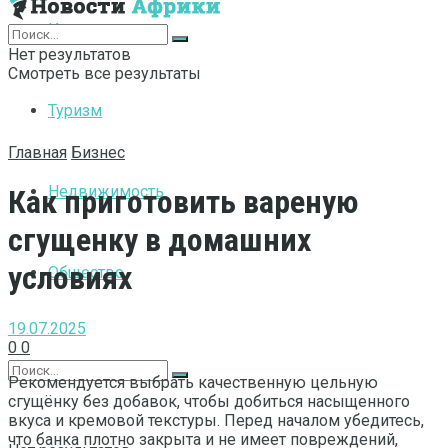
Интернет
Нет результатов
Смотреть все результаты
Туризм
Главная
Бизнес
Недвижимость
Как приготовить вареную
сгущенку в домашних
условиях
Общество
19.07.2025
0
0
Рекомендуется выбрать качественную цельную
сгущёнку без добавок, чтобы добиться насыщенного
вкуса и кремовой текстуры. Перед началом убедитесь,
что банка плотно закрыта и не имеет повреждений,