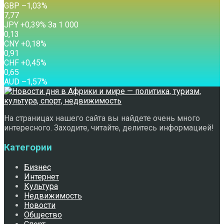
GBP
–1,03
%
7,77
JPY
+0,39
%
За 1 000
0,13
CNY
+0,18
%
0,91
CHF
+0,45
%
0,65
AUD
–1,57
%
На страницах нашего сайта вы найдете очень много
интересного. Заходите, читайте, делитесь информацией!
Категории
Бизнес
Интернет
Культура
Недвижимость
Новости
Общество