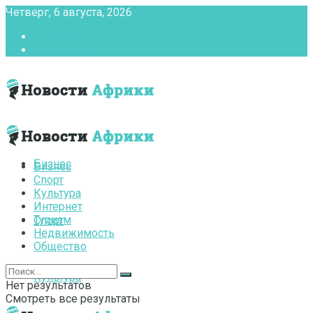
Четверг, 6 августа, 2026
Главная
Контакты
Бизнес
Бизнес
Спорт
Культура
Интернет
Туризм
Спорт
Недвижимость
Общество
Культура
Нет результатов
Смотреть все результаты