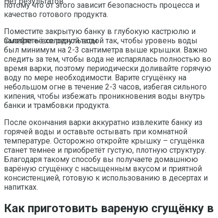
Нет результатов
потому что от этого зависит безопасность процесса и
качество готового продукта.
Поместите закрытую банку в глубокую кастрюлю и
залейте её холодной водой так, чтобы уровень воды
Смотреть все результаты
был минимум на 2-3 сантиметра выше крышки. Важно
следить за тем, чтобы вода не испарялась полностью во
время варки, поэтому периодически доливайте горячую
воду по мере необходимости. Варите сгущёнку на
небольшом огне в течение 2-3 часов, избегая сильного
кипения, чтобы избежать проникновения воды внутрь
банки и трамбовки продукта.
После окончания варки аккуратно извлеките банку из
горячей воды и оставьте остывать при комнатной
температуре. Осторожно откройте крышку – сгущёнка
станет темнее и приобретёт густую, плотную структуру.
Благодаря такому способу вы получаете домашнюю
варёную сгущёнку с насыщенным вкусом и приятной
консистенцией, готовую к использованию в десертах и
напитках.
Как приготовить вареную сгущёнку в