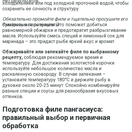
Нет результатов
холодильнике или под холодной проточной водой, чтобы
сохранить ее сочность и структуру.
Обязательно промойте филе и тщательно просушите его
бумажным полотенцем
. Это поможет добиться
Смотреть все результаты
равномерной обжарки и предотвратит разбрызгивание
масла. Используйте смесь специй и лимонный сок для
маринада – это придаст рыбе яркий вкус и аромат.
Обжаривайте или запекайте филе по выбранному
рецепту,
соблюдая рекомендуемое время и
температуру. Для достижения золотистой корочки
используйте небольшое количество масла и
раскаленную сковороду. В случае запекания –
установите температуру 180°C и держите рыбу в
духовке около 20-25 минут. Спокойно комбинируйте
разные специи и соусы для разнообразия вкусовых
оттенков.
Подготовка филе пангасиуса:
правильный выбор и первичная
обработка