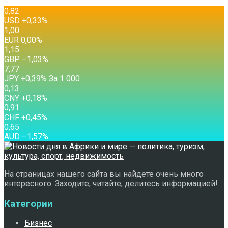
0,82
USD
+0,33
%
1,00
EUR
0,00
%
1,15
GBP
–1,03
%
7,77
JPY
+0,39
%
За 1 000
0,13
CNY
+0,18
%
0,91
CHF
+0,45
%
0,65
AUD
–1,57
%
На страницах нашего сайта вы найдете очень много
интересного. Заходите, читайте, делитесь информацией!
Категории
Бизнес