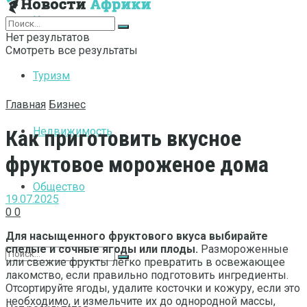
Интернет
Нет результатов
Смотреть все результаты
Туризм
Главная
Бизнес
Недвижимость
Как приготовить вкусное
фруктовое мороженое дома
Общество
19.07.2025
0
0
Для насыщенного фруктового вкуса выбирайте
спелые и сочные ягоды или плоды.
Размороженные
или свежие фрукты легко превратить в освежающее
лакомство, если правильно подготовить ингредиенты.
Отсортируйте ягоды, удалите косточки и кожуру, если это
необходимо, и измельчите их до однородной массы,