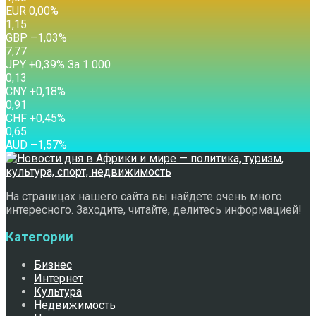
EUR
0,00
%
1,15
GBP
–1,03
%
7,77
JPY
+0,39
%
За 1 000
0,13
CNY
+0,18
%
0,91
CHF
+0,45
%
0,65
AUD
–1,57
%
На страницах нашего сайта вы найдете очень много
интересного. Заходите, читайте, делитесь информацией!
Категории
Бизнес
Интернет
Культура
Недвижимость