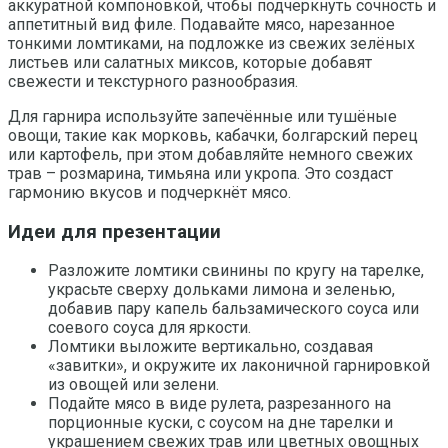
аккуратной компоновкой, чтобы подчеркнуть сочность и
аппетитный вид филе. Подавайте мясо, нарезанное
тонкими ломтиками, на подложке из свежих зелёных
листьев или салатных миксов, которые добавят
свежести и текстурного разнообразия.
Для гарнира используйте запечённые или тушёные
овощи, такие как морковь, кабачки, болгарский перец
или картофель, при этом добавляйте немного свежих
трав – розмарина, тимьяна или укропа. Это создаст
гармонию вкусов и подчеркнёт мясо.
Идеи для презентации
Разложите ломтики свинины по кругу на тарелке,
украсьте сверху дольками лимона и зеленью,
добавив пару капель бальзамического соуса или
соевого соуса для яркости.
Ломтики выложите вертикально, создавая
«завитки», и окружите их лаконичной гарнировкой
из овощей или зелени.
Подайте мясо в виде рулета, разрезанного на
порционные куски, с соусом на дне тарелки и
украшением свежих трав или цветных овощных