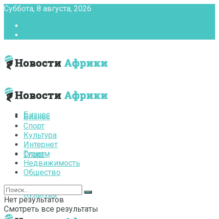
Суббота, 8 августа, 2026
Главная
Контакты
Бизнес
Бизнес
Спорт
Культура
Интернет
Туризм
Спорт
Недвижимость
Общество
Культура
Нет результатов
Смотреть все результаты