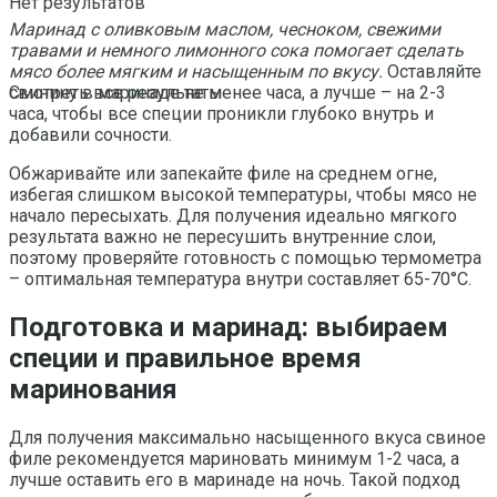
Нет результатов
Маринад с оливковым маслом, чесноком, свежими
травами и немного лимонного сока помогает сделать
мясо более мягким и насыщенным по вкусу.
Оставляйте
свинину в маринаде не менее часа, а лучше – на 2-3
Смотреть все результаты
часа, чтобы все специи проникли глубоко внутрь и
добавили сочности.
Обжаривайте или запекайте филе на среднем огне,
избегая слишком высокой температуры, чтобы мясо не
начало пересыхать. Для получения идеально мягкого
результата важно не пересушить внутренние слои,
поэтому проверяйте готовность с помощью термометра
– оптимальная температура внутри составляет 65-70°C.
Подготовка и маринад: выбираем
специи и правильное время
маринования
Для получения максимально насыщенного вкуса свиное
филе рекомендуется мариновать минимум 1-2 часа, а
лучше оставить его в маринаде на ночь. Такой подход