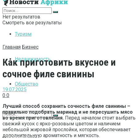
Интернет
Нет результатов
Смотреть все результаты
Туризм
Главная
Бизнес
Недвижимость
Как приготовить вкусное и
сочное филе свинины
Общество
19.07.2025
0
0
Лучший способ сохранить сочность филе свинины –
правильно подобрать маринад и не пересушить мясо
во время приготовления.
Перед началом стоит выбрать
свежий кусок с ярко-розовым цветом и наличием
небольшой жировой прослойки, которая обеспечивает
дополнительную ароматность и мягкость.