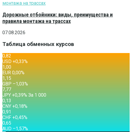
Дорожные отбойники: виды, преимущества и
правила монтажа на трассах
07.08.2026
Таблица обменных курсов
0,82
USD
+0,33
%
1,00
EUR
0,00
%
1,15
GBP
–1,03
%
7,77
JPY
+0,39
%
За 1 000
0,13
CNY
+0,18
%
0,91
CHF
+0,45
%
0,65
AUD
–1,57
%