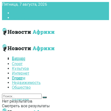
Пятница, 7 августа, 2026
Главная
Контакты
Бизнес
Бизнес
Спорт
Культура
Интернет
Туризм
Спорт
Недвижимость
Общество
Культура
Нет результатов
Смотреть все результаты