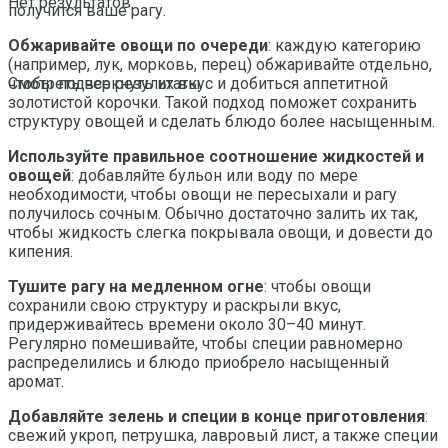
Нет результатов
получится ваше рагу.
Обжаривайте овощи по очереди
: каждую категорию
(например, лук, морковь, перец) обжаривайте отдельно,
чтобы подчеркнуть их вкус и добиться аппетитной
Смотреть все результаты
золотистой корочки. Такой подход поможет сохранить
структуру овощей и сделать блюдо более насыщенным.
Используйте правильное соотношение жидкостей и
овощей
: добавляйте бульон или воду по мере
необходимости, чтобы овощи не пересыхали и рагу
получилось сочным. Обычно достаточно залить их так,
чтобы жидкость слегка покрывала овощи, и довести до
кипения.
Тушите рагу на медленном огне
: чтобы овощи
сохранили свою структуру и раскрыли вкус,
придерживайтесь времени около 30–40 минут.
Регулярно помешивайте, чтобы специи равномерно
распределились и блюдо приобрело насыщенный
аромат.
Добавляйте зелень и специи в конце приготовления
:
свежий укроп, петрушка, лавровый лист, а также специи