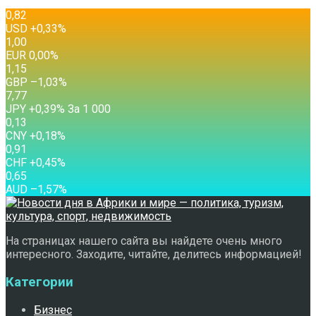
0,82
USD
+0,33
%
1,00
EUR
0,00
%
1,15
GBP
–1,03
%
7,77
JPY
+0,39
%
За 1 000
0,13
CNY
+0,18
%
0,91
CHF
+0,45
%
0,65
AUD
–1,57
%
На страницах нашего сайта вы найдете очень много
интересного. Заходите, читайте, делитесь информацией!
Категории
Бизнес