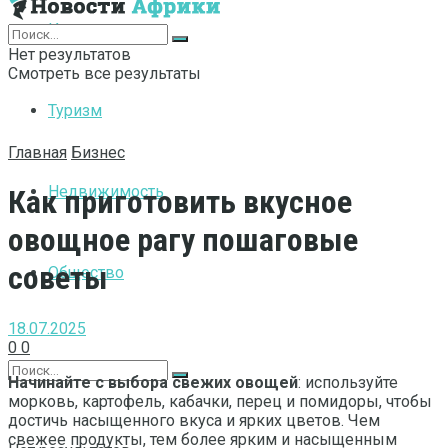
Интернет
Нет результатов
Смотреть все результаты
Туризм
Главная
Бизнес
Недвижимость
Как приготовить вкусное
овощное рагу пошаговые
советы
Общество
18.07.2025
0
0
Начинайте с выбора свежих овощей
: используйте
морковь, картофель, кабачки, перец и помидоры, чтобы
достичь насыщенного вкуса и ярких цветов. Чем
свежее продукты, тем более ярким и насыщенным