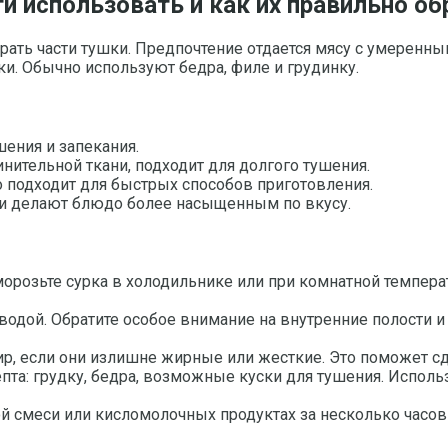
ти использовать и как их правильно о
ать части тушки. Предпочтение отдается мясу с умеренны
и. Обычно используют бедра, филе и грудинку.
шения и запекания.
нительной ткани, подходит для долгого тушения.
о подходит для быстрых способов приготовления.
 и делают блюдо более насыщенным по вкусу.
орозьте сурка в холодильнике или при комнатной темпера
одой. Обратите особое внимание на внутренние полости и 
жир, если они излишне жирные или жесткие. Это поможет 
та: грудку, бедра, возможные куски для тушения. Исполь
й смеси или кисломолочных продуктах за несколько часов 