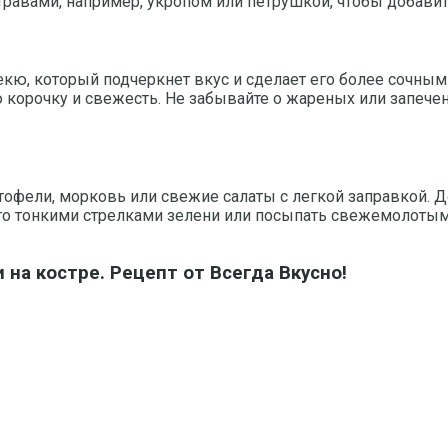
равами, например, укропом или петрушкой, чтобы добавит
бекю, который подчеркнет вкус и сделает его более сочным
 корочку и свежесть. Не забывайте о жареных или запече
тофели, морковь или свежие салаты с легкой заправкой. 
го тонкими стрелками зелени или посыпать свежемолотым
а костре. Рецепт от Всегда Вкусно!