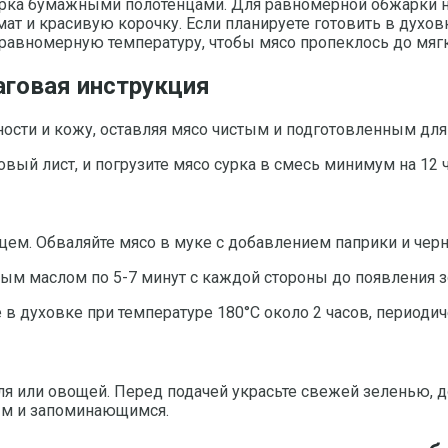
рка бумажными полотенцами. Для равномерной обжарки нат
мат и красивую корочку. Если планируете готовить в духо
 равномерную температуру, чтобы мясо пропеклось до мягк
аговая инструкция
ности и кожу, оставляя мясо чистым и подготовленным для
овый лист, и погрузите мясо сурка в смесь минимум на 12 
цем. Обваляйте мясо в муке с добавлением паприки и черн
ным маслом по 5-7 минут с каждой стороны до появления з
е в духовке при температуре 180°C около 2 часов, перио
ля или овощей. Перед подачей украсьте свежей зеленью, д
ым и запоминающимся.