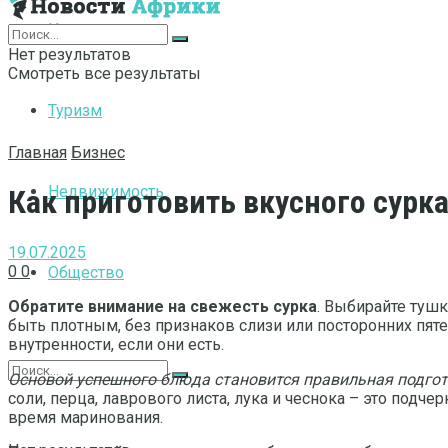
Интернет
Нет результатов
Смотреть все результаты
Туризм
Главная
Бизнес
Недвижимость
Как приготовить вкусного сурк
19.07.2025
0
0
Общество
Обратите внимание на свежесть сурка
. Выбирайте туш
быть плотным, без признаков слизи или посторонних пяте
внутренности, если они есть.
Основой успешного блюда становится правильная подго
соли, перца, лаврового листа, лука и чеснока – это подч
время маринования.