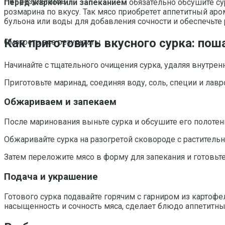
Нет результатов
Перед жаркой или запеканием
обязательно обсушите су
розмарина по вкусу. Так мясо приобретет аппетитный аро
бульона или воды для добавления сочности и обеспечьте
Как приготовить вкусного сурка: пош
Смотреть все результаты
Начинайте с тщательного очищения сурка, удаляя внутрен
Приготовьте маринад, соединяя воду, соль, специи и лавр
Обжариваем и запекаем
После маринования выньте сурка и обсушите его полотен
Обжаривайте сурка на разогретой сковороде с раститель
Затем переложите мясо в форму для запекания и готовьт
Подача и украшение
Готового сурка подавайте горячим с гарниром из картофе
насыщенность и сочность мяса, сделает блюдо аппетитн