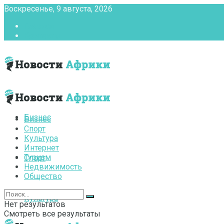
Воскресенье, 9 августа, 2026
Главная
Контакты
Бизнес
Бизнес
Спорт
Культура
Интернет
Туризм
Спорт
Недвижимость
Общество
Культура
Нет результатов
Смотреть все результаты