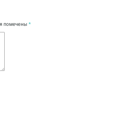
ля помечены
*