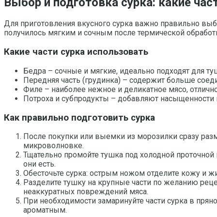
Выбор и подготовка сурка: какие час
Для приготовления вкусного сурка важно правильно выбр
получилось мягким и сочным после термической обработк
Какие части сурка использовать
Бедра – сочные и мягкие, идеально подходят для ту
Передняя часть (грудинка) – содержит больше соеди
Филе – наиболее нежное и деликатное мясо, отличн
Потроха и субпродукты – добавляют насыщенности
Как правильно подготовить сурка
После покупки или выемки из морозилки сразу разм
микроволновке.
Тщательно промойте тушка под холодной проточной в
они есть.
Обесточьте сурка: острым ножом отделите кожу и 
Разделите тушку на крупные части по желанию рецеп
неаккуратных повреждений мяса.
При необходимости замаринуйте части сурка в пряно
ароматным.