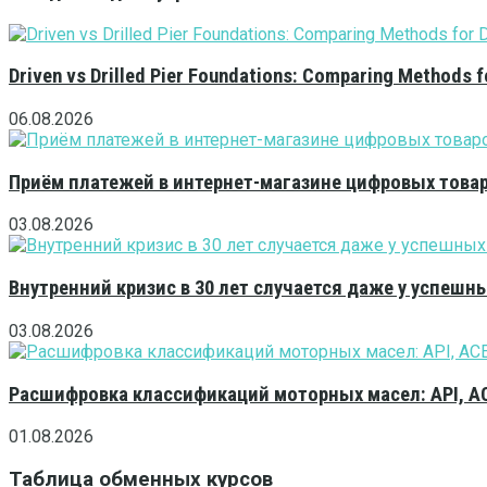
Driven vs Drilled Pier Foundations: Comparing Methods f
06.08.2026
Приём платежей в интернет-магазине цифровых това
03.08.2026
Внутренний кризис в 30 лет случается даже у успешн
03.08.2026
Расшифровка классификаций моторных масел: API, A
01.08.2026
Таблица обменных курсов