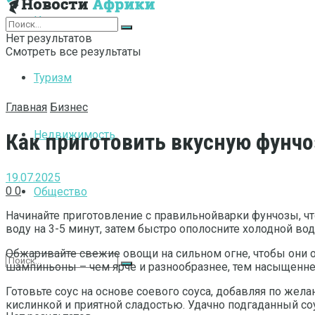
Интернет
Нет результатов
Смотреть все результаты
Туризм
Главная
Бизнес
Недвижимость
Как приготовить вкусную фунчо
19.07.2025
0
0
Общество
Начинайте приготовление с правильнойварки фунчозы, чт
воду на 3-5 минут, затем быстро ополосните холодной вод
Обжаривайте свежие овощи на сильном огне, чтобы они о
шампиньоны – чем ярче и разнообразнее, тем насыщеннее
Готовьте соус на основе соевого соуса, добавляя по жел
кислинкой и приятной сладостью. Удачно подгаданный с