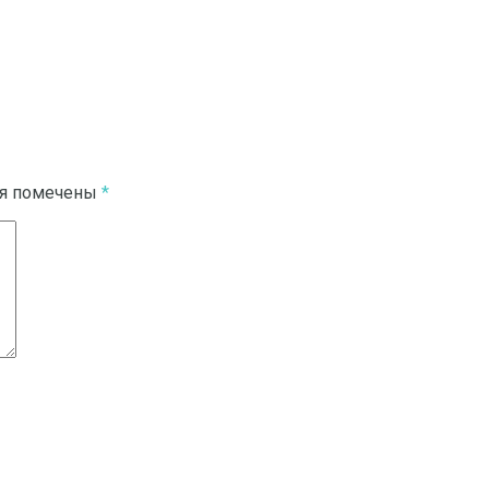
ля помечены
*