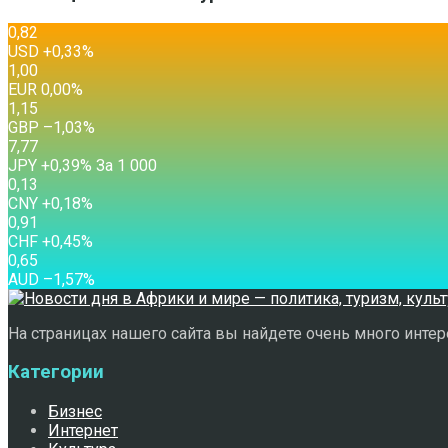
0,82
USD
+0,33
%
1,00
EUR
0,00
%
1,15
GBP
–1,03
%
7,77
JPY
+0,39
%
За 1 000
0,13
CNY
+0,18
%
0,91
CHF
+0,45
%
0,65
AUD
–1,57
%
На страницах нашего сайта вы найдете очень много интере
Категории
Бизнес
Интернет