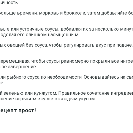
ичность.
 больше времени: морковь и брокколи, затем добавляйте бо
ые или устричные соусы, добавляя их за несколько мину
е сделая его слишком насыщенным.
х овощей без соуса, чтобы регулировать вкус при подаче
перемешивая, чтобы соусы равномерно покрыли все ингред
тное завершение.
или рыбного соуса по необходимости. Основывайтесь на св
е.
й зеленью или кунжутом. Правильное сочетание ингредие
лнение взрывом вкусов с каждым укусом.
рецепт прост!