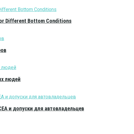
or Different Bottom Conditions
ров
ых людей
CEA и допуски для автовладельцев