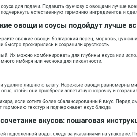
соуса для подачи. Подавать фунчозу с овощами лучше все
ит подчеркнуть естественную гармонию ингредиентов и с
акие овощи и соусы подойдут лучше вс
райте свежие овощи: болгарский перец, морковь, цуккини 
и быстро прожарились и сохранили хрусткость.
ный. Их можно комбинировать для глубины вкуса или испол
много имбиря или чеснока для пикантности.
 и удалите лишнюю влагу. Нарежьте овощи равномерными 
огне, чтобы они приобрели аппетитную корочку и сохранил
сахара, если хотите более сбалансированный вкус. Перед 
т гармонию текстур и подчеркивает вкус блюда.
 сочетание вкусов: пошаговая инструк
ей подсоленной воды, следя за указаниями на упаковке. 