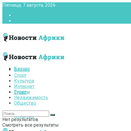
Пятница, 7 августа, 2026
Главная
Контакты
Бизнес
Бизнес
Спорт
Культура
Интернет
Туризм
Спорт
Недвижимость
Общество
Культура
Нет результатов
Смотреть все результаты