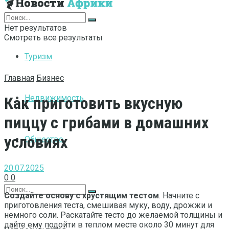
Интернет
Нет результатов
Смотреть все результаты
Туризм
Главная
Бизнес
Недвижимость
Как приготовить вкусную
пиццу с грибами в домашних
условиях
Общество
20.07.2025
0
0
Создайте основу с хрустящим тестом
. Начните с
приготовления теста, смешивая муку, воду, дрожжи и
немного соли. Раскатайте тесто до желаемой толщины и
дайте ему подойти в теплом месте около 30 минут для