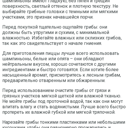
шампиньоны имеют гладкую, без пятен и трещин
поверхность, светлый оттенок и плотную текстуру. Не
выбирайте грибные головки с темными или мягкими
участками, это признак начавшейся порчи.
Перед покупкой тщательно ощупайте грибы: они
должны быть упругими и сухими, с минимальной
влажностью. Избегайте влажных или склизких грибов,
так как это свидетельствует о начале гниения.
Для приготовления пиццы лучше всего использовать
шампиньоны, белые или опята – они обладают
нейтральным вкусом, хорошо сочетаются с другими
ингредиентами и быстро готовятся. Если хотите более
насыщенный аромат, присмотритесь к лесным грибам,
предварительно отваренным или обжаренным.
Перед использованием очистите грибы от грязи и
грязных участков мягкой щеткой или влажной тканью.
Не мойте грибы под проточной водой, так как они могут
впитать влагу и стать водянистыми. Лучше всего быстро
протереть их влажной губкой или мягкой тряпочкой.
Нарезайте грибы тонкими пластинками или небольшими
кусочками, чтобы они равномерно прожарились и