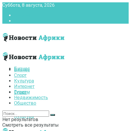
Суббота, 8 августа, 2026
Главная
Контакты
Бизнес
Бизнес
Спорт
Культура
Интернет
Туризм
Спорт
Недвижимость
Общество
Культура
Нет результатов
Смотреть все результаты