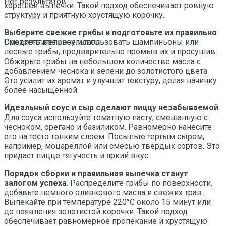
Нет результатов
хорошей выпечки. Такой подход обеспечивает ровную
структуру и приятную хрустящую корочку.
Выберите свежие грибы и подготовьте их правильно
.
Предпочтительнее использовать шампиньоны или
Смотреть все результаты
лесные грибы, предварительно промыв их и просушив.
Обжарьте грибы на небольшом количестве масла с
добавлением чеснока и зелени до золотистого цвета.
Это усилит их аромат и улучшит текстуру, делая начинку
более насыщенной.
Идеальный соус и сыр сделают пиццу незабываемой
.
Для соуса используйте томатную пасту, смешанную с
чесноком, орегано и базиликом. Равномерно нанесите
его на тесто тонким слоем. Посыпьте тертым сыром,
например, моцареллой или смесью твердых сортов. Это
придаст пицце тягучесть и яркий вкус.
Порядок сборки и правильная выпечка станут
залогом успеха
. Распределите грибы по поверхности,
добавьте немного оливкового масла и свежих трав.
Выпекайте при температуре 220°C около 15 минут или
до появления золотистой корочки. Такой подход
обеспечивает равномерное пропекание и хрустящую