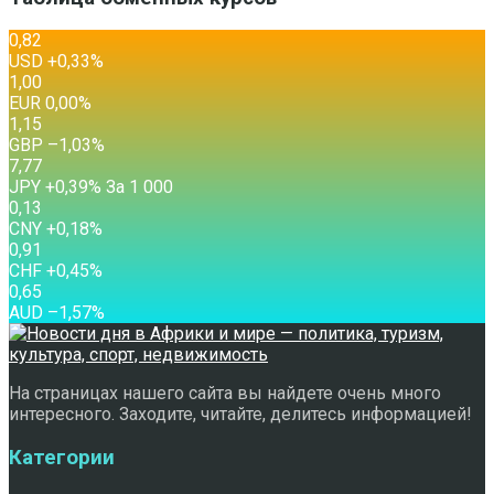
0,82
USD
+0,33
%
1,00
EUR
0,00
%
1,15
GBP
–1,03
%
7,77
JPY
+0,39
%
За 1 000
0,13
CNY
+0,18
%
0,91
CHF
+0,45
%
0,65
AUD
–1,57
%
На страницах нашего сайта вы найдете очень много
интересного. Заходите, читайте, делитесь информацией!
Категории