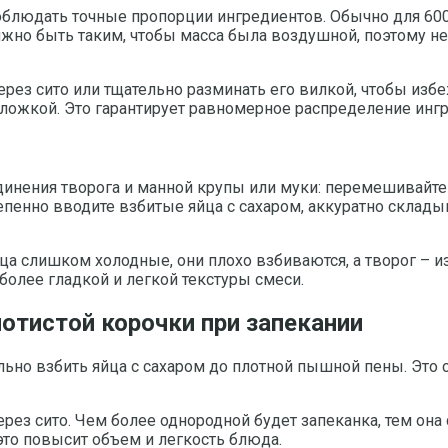
людать точные пропорции ингредиентов. Обычно для 600 г 
лжно быть таким, чтобы масса была воздушной, поэтому не
ез сито или тщательно разминать его вилкой, чтобы избеж
ложкой. Это гарантирует равномерное распределение инг
динения творога и манной крупы или муки: перемешивайте
епенно вводите взбитые яйца с сахаром, аккуратно склады
ца слишком холодные, они плохо взбиваются, а творог – и
более гладкой и легкой текстуры смеси.
отистой корочки при запекании
ьно взбить яйца с сахаром до плотной пышной пены. Это 
ерез сито. Чем более однородной будет запеканка, тем он
это повысит объем и легкость блюда.