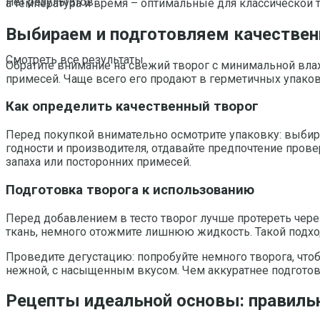
Нет результатов
а температура и время – оптимальные для классической 
Выбираем и подготовляем качествен
Смотреть все результаты
Обратите внимание на свежий творог с минимальной вла
примесей. Чаще всего его продают в герметичных упаков
Как определить качественный творог
Перед покупкой внимательно осмотрите упаковку: выбира
годности и производителя, отдавайте предпочтение пров
запаха или посторонних примесей.
Подготовка творога к использованию
Перед добавлением в тесто творог лучше протереть чере
ткань, немного отожмите лишнюю жидкость. Такой подхо
Проведите дегустацию: попробуйте немного творога, что
нежной, с насыщенным вкусом. Чем аккуратнее подготови
Рецепты идеальной основы: правиль