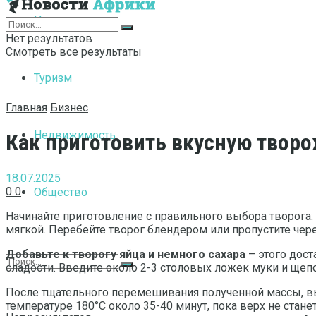
Интернет
Нет результатов
Смотреть все результаты
Туризм
Главная
Бизнес
Недвижимость
Как приготовить вкусную творо
18.07.2025
0
0
Общество
Начинайте приготовление с правильного выбора творога:
мягкой. Перебейте творог блендером или пропустите чер
Добавьте к творогу яйца и немного сахара
– этого дост
сладости. Введите около 2-3 столовых ложек муки и щеп
После тщательного перемешивания полученной массы, вы
температуре 180°C около 35-40 минут, пока верх не стан