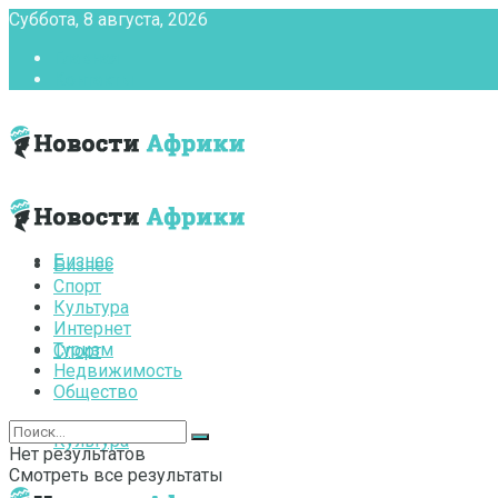
Суббота, 8 августа, 2026
Главная
Контакты
Бизнес
Бизнес
Спорт
Культура
Интернет
Туризм
Спорт
Недвижимость
Общество
Культура
Нет результатов
Смотреть все результаты