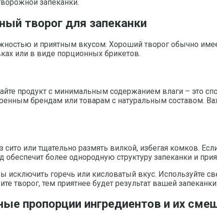
творожной запеканки.
ный творог для запеканки
жностью и приятным вкусом. Хороший творог обычно имее
ках или в виде порционных брикетов.
йте продукт с минимальным содержанием влаги – это спос
еренным брендам или товарам с натуральным составом. Ва
з сито или тщательно размять вилкой, избегая комков. Ес
д обеспечит более однородную структуру запеканки и при
бы исключить горечь или кисловатый вкус. Используйте св
те творог, тем приятнее будет результат вашей запеканки
ные пропорции ингредиентов и их сме