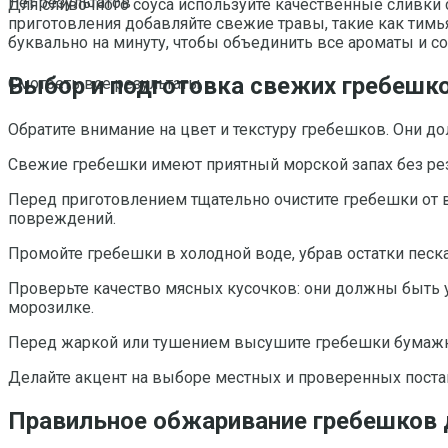
Нет результатов
Для сливочного соуса используйте качественные сливки
приготовления добавляйте свежие травы, такие как тимья
буквально на минуту, чтобы объединить все ароматы и со
Выбор и подготовка свежих гребешко
Смотреть все результаты
Обратите внимание на цвет и текстуру гребешков. Они до
Свежие гребешки имеют приятный морской запах без резк
Перед приготовлением тщательно очистите гребешки от в
повреждений.
Промойте гребешки в холодной воде, убрав остатки песка
Проверьте качество мясных кусочков: они должны быть у
морозилке.
Перед жаркой или тушением высушите гребешки бумажны
Делайте акцент на выборе местных и проверенных поста
Правильное обжаривание гребешков 