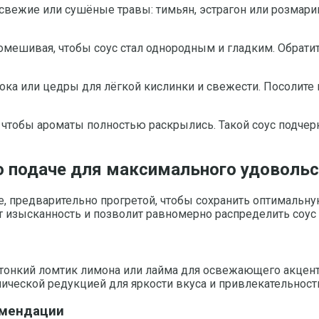
свежие или сушёные травы: тимьян, эстрагон или розмарин
омешивая, чтобы соус стал однородным и гладким. Обратит
ка или цедры для лёгкой кислинки и свежести. Посолите и
й, чтобы ароматы полностью раскрылись. Такой соус подче
о подаче для максимального удоволь
е, предварительно прогретой, чтобы сохранить оптимальн
 изысканность и позволит равномерно распределить соус 
, тонкий ломтик лимона или лайма для освежающего акце
ической редукцией для яркости вкуса и привлекательност
омендации