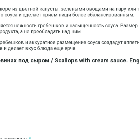
 пюре из цветной капусты, зелеными овощами на пару или
ого соуса и сделает прием пищи более сбалансированным.
яется нежность гребешков и насыщенность соуса. Размер п
одукта, а не преобладать над ним.
ребешков и аккуратное размещение соуса создадут аппети
е и делает вкус блюда еще ярче.
нах под сыром / Scallops with cream sauce. Eng
ля помечены
*