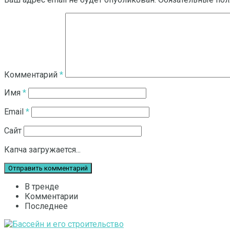
Комментарий
*
Имя
*
Email
*
Сайт
Капча загружается...
В тренде
Комментарии
Последнее