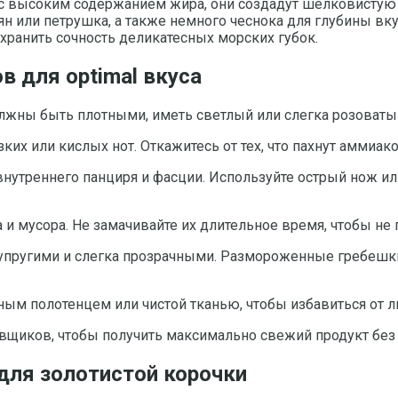
 с высоким содержанием жира, они создадут шелковистую 
н или петрушка, а также немного чеснока для глубины вку
хранить сочность деликатесных морских губок.
в для optimal вкуса
лжны быть плотными, иметь светлый или слегка розоватый 
их или кислых нот. Откажитесь от тех, что пахнут аммиак
нутреннего панциря и фасции. Используйте острый нож или
 и мусора. Не замачивайте их длительное время, чтобы не 
пругими и слегка прозрачными. Размороженные гребешки 
м полотенцем или чистой тканью, чтобы избавиться от л
вщиков, чтобы получить максимально свежий продукт без 
для золотистой корочки