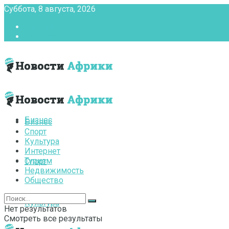
Суббота, 8 августа, 2026
Главная
Контакты
Бизнес
Бизнес
Спорт
Культура
Интернет
Туризм
Спорт
Недвижимость
Общество
Культура
Нет результатов
Смотреть все результаты