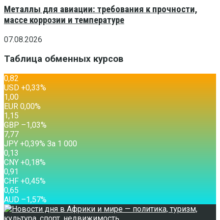
Металлы для авиации: требования к прочности,
массе коррозии и температуре
07.08.2026
Таблица обменных курсов
0,82
USD
+0,33
%
1,00
EUR
0,00
%
1,15
GBP
–1,03
%
7,77
JPY
+0,39
%
За 1 000
0,13
CNY
+0,18
%
0,91
CHF
+0,45
%
0,65
AUD
–1,57
%