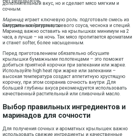
Нет результатов
дополнительный вкус, но и сделает мясо мягким и
сочным.
Маринад
играет ключевую роль: подготовьте смесь из
натуральных йогуртов, соевого соуса, чеснока и специй.
Смотреть все результаты
Маринад важно оставить на крылышках минимум на 2
часа, а лучше – на ночь. Так мясо пропитается ароматами
и станет softer, более насыщенным.
Перед приготовлением обязательно обсушите
крылышки бумажными полотенцами – это поможет
добиться приятной корочки при запекании или жарке.
Используйте high heat при жарке или запекании –
высокая температура создаст аппетитную хрустящую
корочку, при этом сохранив сочность внутри. Для
большей глубины вкуса рекомендуется использовать
качественный растительный или сливочный масло.
Выбор правильных ингредиентов и
маринадов для сочности
Для получения сочных и ароматных крылышек важно
использовать свежие ингредиенты и качественные