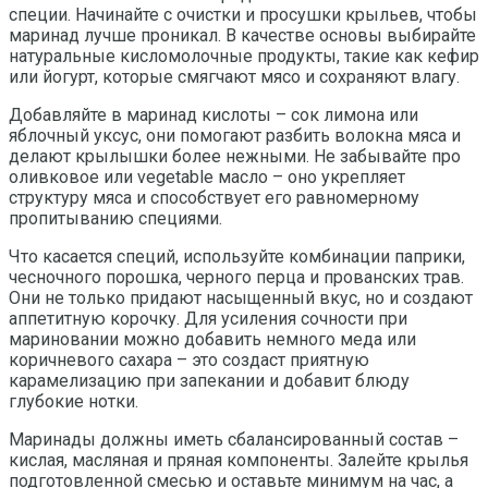
специи. Начинайте с очистки и просушки крыльев, чтобы
маринад лучше проникал. В качестве основы выбирайте
натуральные кисломолочные продукты, такие как кефир
или йогурт, которые смягчают мясо и сохраняют влагу.
Добавляйте в маринад кислоты – сок лимона или
яблочный уксус, они помогают разбить волокна мяса и
делают крылышки более нежными. Не забывайте про
оливковое или vegetable масло – оно укрепляет
структуру мяса и способствует его равномерному
пропитыванию специями.
Что касается специй, используйте комбинации паприки,
чесночного порошка, черного перца и прованских трав.
Они не только придают насыщенный вкус, но и создают
аппетитную корочку. Для усиления сочности при
мариновании можно добавить немного меда или
коричневого сахара – это создаст приятную
карамелизацию при запекании и добавит блюду
глубокие нотки.
Маринады должны иметь сбалансированный состав –
кислая, масляная и пряная компоненты. Залейте крылья
подготовленной смесью и оставьте минимум на час, а