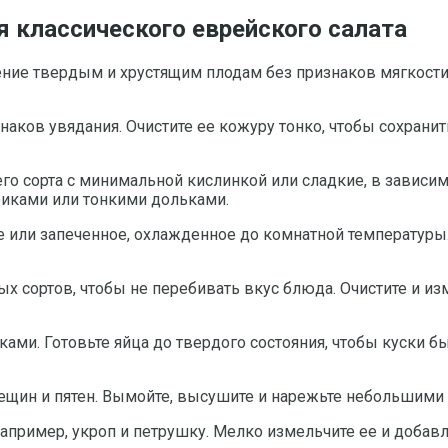
я классического еврейского салата
тение твердым и хрустящим плодам без признаков мягкост
аков увядания. Очистите ее кожуру тонко, чтобы сохранит
го сорта с минимальной кислинкой или сладкие, в зависи
биками или тонкими дольками.
е или запеченное, охлажденное до комнатной температуры
ых сортов, чтобы не перебивать вкус блюда. Очистите и и
ками. Готовьте яйца до твердого состояния, чтобы куски б
рещин и пятен. Вымойте, высушите и нарежьте небольшими
апример, укроп и петрушку. Мелко измельчите ее и добав