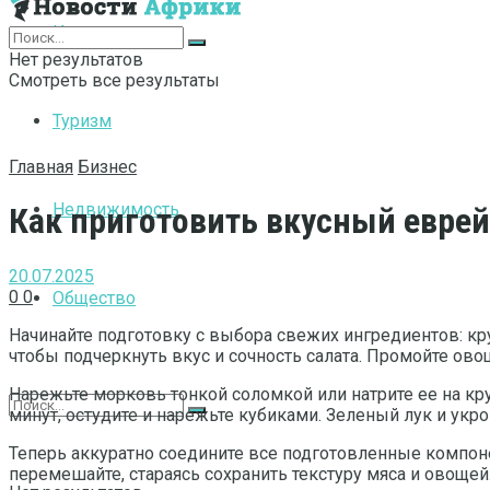
Интернет
Нет результатов
Смотреть все результаты
Туризм
Главная
Бизнес
Недвижимость
Как приготовить вкусный еврей
20.07.2025
0
0
Общество
Начинайте подготовку с выбора свежих ингредиентов: кр
чтобы подчеркнуть вкус и сочность салата. Промойте ово
Нарежьте морковь тонкой соломкой или натрите ее на кру
минут, остудите и нарежьте кубиками. Зеленый лук и укр
Теперь аккуратно соедините все подготовленные компоне
перемешайте, стараясь сохранить текстуру мяса и овощей