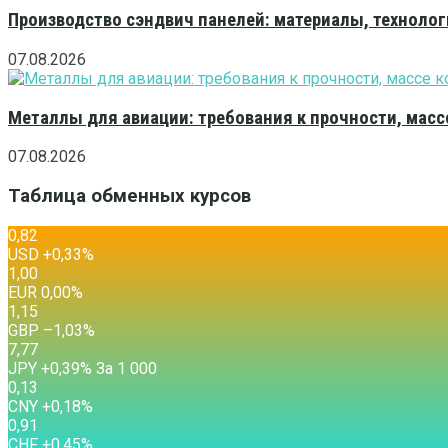
Производство сэндвич панелей: материалы, технолог
07.08.2026
Металлы для авиации: требования к прочности, масс
07.08.2026
Таблица обменных курсов
0,82
USD
+0,33
%
1,00
EUR
0,00
%
1,15
GBP
–1,03
%
7,77
JPY
+0,39
%
За 1 000
0,13
CNY
+0,18
%
0,91
CHF
+0,45
%