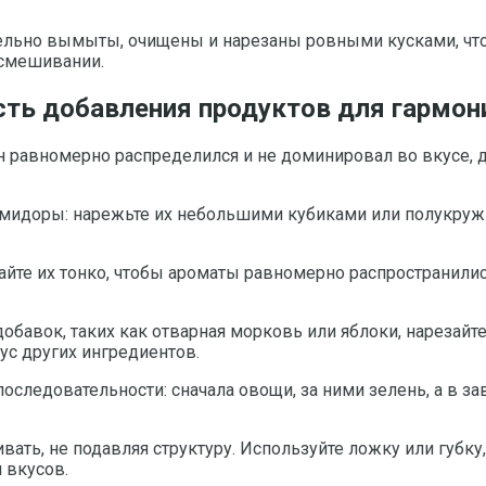
тельно вымыты, очищены и нарезаны ровными кусками, чт
 смешивании.
сть добавления продуктов для гармон
он равномерно распределился и не доминировал во вкусе, д
омидоры: нарежьте их небольшими кубиками или полукруж
айте их тонко, чтобы ароматы равномерно распространилис
обавок, таких как отварная морковь или яблоки, нарезай
ус других ингредиентов.
следовательности: сначала овощи, за ними зелень, а в з
ать, не подавляя структуру. Используйте ложку или губку
 вкусов.