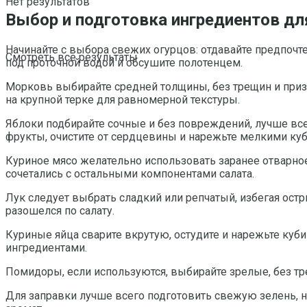
Нет результатов
Выбор и подготовка ингредиентов дл
Начинайте с выбора свежих огурцов: отдавайте предпоч
Смотреть все результаты
под проточной водой и обсушите полотенцем.
Морковь выбирайте средней толщины, без трещин и призн
на крупной терке для равномерной текстуры.
Яблоки подбирайте сочные и без повреждений, лучше все
фрукты, очистите от сердцевины и нарежьте мелкими ку
Куриное мясо желательно использовать заранее отварно
сочетались с остальными компонентами салата.
Лук следует выбрать сладкий или репчатый, избегая остр
разошелся по салату.
Куриные яйца сварите вкрутую, остудите и нарежьте куби
ингредиентами.
Помидоры, если используются, выбирайте зрелые, без т
Для заправки лучше всего подготовить свежую зелень, н